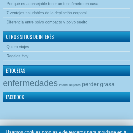
Por qué es aconsejable tener un tensiómetro en casa
7 ventajas saludables de la depilación corporal
Diferencia entre polvo compacto y polvo suelto
OTROS SITIOS DE INTERÉS
Quiero.viajes
Regalos Hoy
ETIQUETAS
enfermedades
perder grasa
infantil
mujeres
FACEBOOK
Usamos cookies propias y de terceros para ayudarte en tu