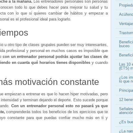
oche a la mañana.
Los entrenadores personales son personas
Propieda
onocen todo lo que debes hacer para mejorar tu salud y tu
recta con lo que si quieres cambiar de hábitos y empezar a
Acúfeno
onal es el profesional ideal para lograrlo.
Ventajas
tiempos
Trastor
Benefici
io u otro tipo de clases grupales pueden ser muy interesantes,
buceo
 vida profesional y personal en muchos casos es imposible que
Benefici
io
con un entrenador personal podrás ajustar las clases de
niendo en cuanta qué horarios tienes disponibles
y cuando
Las 10 
(ETS) m
¿Los im
ás motivación constante
lo que 
Principa
ue empiezan a entrenar es que lo hacen hiper motivadas, pero
12 bene
intensidad y terminan dejando el deporte. Esto sucede porque
cando.
Con un entrenador personal esto no pasará ya que
Señales
nte,
comprenderás todos los beneficios de los ejercicios que te
atenció
poyo constante para que puedas confiar mucho más en ti y
¿Es bue
¿La nar