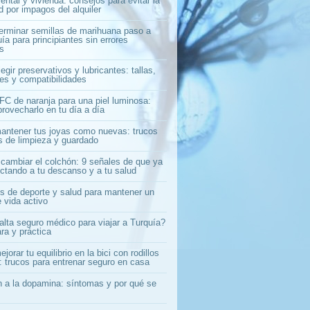
ntal y vivienda: consejos para evitar la
 por impagos del alquiler
rminar semillas de marihuana paso a
ía para principiantes sin errores
s
gir preservativos y lubricantes: tallas,
les y compatibilidades
C de naranja para una piel luminosa:
rovecharlo en tu día a día
ntener tus joyas como nuevas: trucos
os de limpieza y guardado
cambiar el colchón: 9 señales de que ya
ectando a tu descanso y a tu salud
s de deporte y salud para mantener un
e vida activo
alta seguro médico para viajar a Turquía?
ra y práctica
orar tu equilibrio en la bici con rodillos
: trucos para entrenar seguro en casa
n a la dopamina: síntomas y por qué se