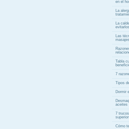
en el ho
La alerg
tratami
La cald
evitarlo
Las téc
masajes
Razones
relacio
Tabla cu
benefici
7 razon
Tipos d
Dormir 
Desmaqu
aceites
7 trucos
superior
Cómo te