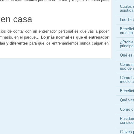
Cuáles s
asistid
 en casa
Los 15 b
Benefic
icios de contar con un entrenador personal es que vas a poder
crucero
 gimnasio, en el parque…
Lo más normal es que el entrenador
¿Proble
as y diferentes
para que los entrenamientos nunca caigan en
princip
Qué es 
Cómo me
uso de 
Cómo ha
medio a
Benefici
Qué vita
Cómo ch
Residen
conside
Claves 