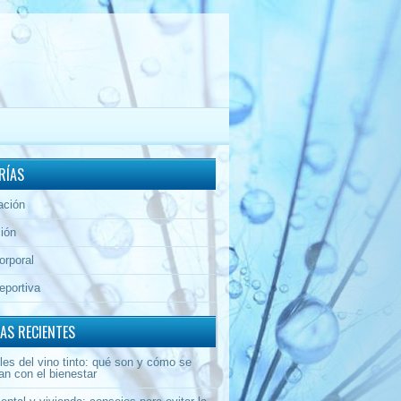
RÍAS
ación
ión
orporal
eportiva
AS RECIENTES
les del vino tinto: qué son y cómo se
an con el bienestar