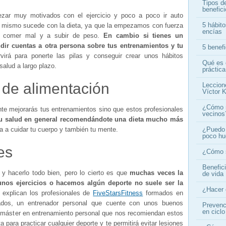
Tipos d
benefic
ar muy motivados con el ejercicio y poco a poco ir auto
5 hábito
o mismo sucede con la dieta, ya que la empezamos con fuerza
encías
 comer mal y a subir de peso.
En cambio si tienes un
dir cuentas a otra persona sobre tus entrenamientos y tu
5 benef
irá para ponerte las pilas y conseguir crear unos hábitos
Qué es 
salud a largo plazo.
práctica
 de alimentación
Leccion
Víctor K
¿Cómo n
te mejorarás tus entrenamientos sino que estos profesionales
vecinos
tu salud en general recomendándote una dieta mucho más
¿Puedo 
 a cuidar tu cuerpo y también tu mente.
poco h
es
¿Cómo s
Benefic
 hacerlo todo bien, pero lo cierto es que
muchas veces la
de vida
unos ejercicios o hacemos algún deporte no suele ser la
¿Hacer 
xplican los profesionales de
FiveStarsFitness
formados en
zados, un entrenador personal que cuente con unos buenos
Prevenci
en ciclo
 máster en entrenamiento personal que nos recomiendan estos
a para practicar cualquier deporte y te permitirá evitar lesiones