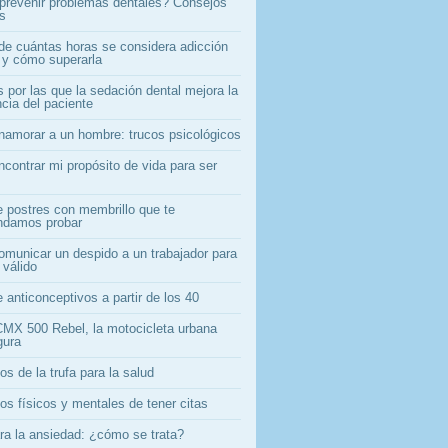
revenir problemas dentales? Consejos
os
 de cuántas horas se considera adicción
l y cómo superarla
 por las que la sedación dental mejora la
cia del paciente
amorar a un hombre: trucos psicológicos
contrar mi propósito de vida para ser
e postres con membrillo que te
ndamos probar
municar un despido a un trabajador para
 válido
 anticonceptivos a partir de los 40
MX 500 Rebel, la motocicleta urbana
gura
os de la trufa para la salud
os físicos y mentales de tener citas
ara la ansiedad: ¿cómo se trata?