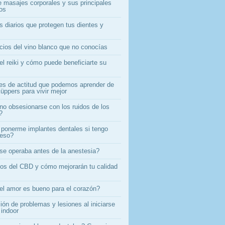
e masajes corporales y sus principales
ios
s diarios que protegen tus dientes y
icios del vino blanco que no conocías
el reiki y cómo puede beneficiarte su
es de actitud que podemos aprender de
üppers para vivir mejor
o obsesionarse con los ruidos de los
?
ponerme implantes dentales si tengo
ueso?
e operaba antes de la anestesia?
ios del CBD y cómo mejorarán tu calidad
el amor es bueno para el corazón?
ón de problemas y lesiones al iniciarse
 indoor