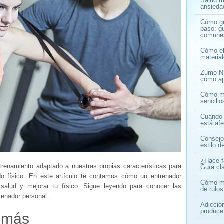
Salud me
ansiedad
Cómo ge
paso: gu
comune
Cómo ele
materia
Zumo NF
cómo ap
Cómo ma
sencill
Cuándo 
está af
Consejo
estilo d
¿Hace f
trenamiento adaptado a nuestras propias características para
Guía cla
do físico. En este artículo te contamos cómo un entrenador
Cómo mej
salud y mejorar tu físico. Sigue leyendo para conocer las
de rulos
trenador personal.
Adicció
produce
 más