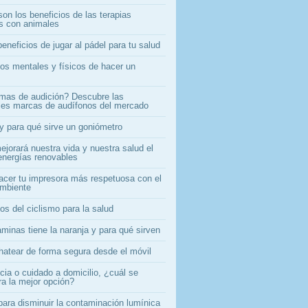
on los beneficios de las terapias
as con animales
eneficios de jugar al pádel para tu salud
ios mentales y físicos de hacer un
mas de audición? Descubre las
ales marcas de audífonos del mercado
y para qué sirve un goniómetro
jorará nuestra vida y nuestra salud el
energías renovables
cer tu impresora más respetuosa con el
mbiente
os del ciclismo para la salud
minas tiene la naranja y para qué sirven
atear de forma segura desde el móvil
cia o cuidado a domicilio, ¿cuál se
ra la mejor opción?
para disminuir la contaminación lumínica