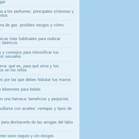
gar
ia a los perfumes: principales síntomas y
entos
era de gas: posibles riesgos y cómo
s
nicas más habituales para realizar
 tántricos
 y consejos para intensificar tus
nes sexuales
rva: qué es, para qué sirve y los
os en los niños
es por las que debes hidratar tus manos
e biberones para bebés
en una hamaca: beneficios y perjuicios
illarse con aceites: ventajas y tipos de
 para deshacerte de las arrugas del labio
ner sexo seguro y sin riesgos