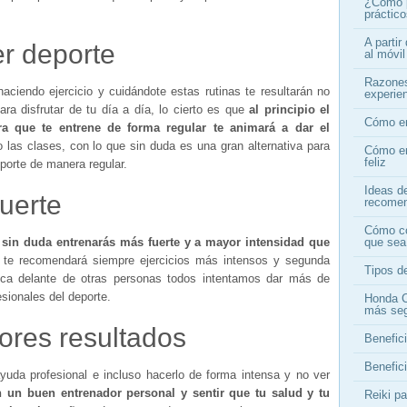
¿Cómo p
práctic
A partir
er deporte
al móvi
Razones
aciendo ejercicio y cuidándote estas rutinas te resultarán no
experien
ara disfrutar de tu día a día, lo cierto es que
al principio el
Cómo en
a que te entrene de forma regular te animará a dar el
las clases, con lo que sin duda es una gran alternativa para
Cómo en
feliz
porte de manera regular.
Ideas d
uerte
recome
Cómo co
que sea
 sin duda entrenarás más fuerte y a mayor intensidad que
 te recomendará siempre ejercicios más intensos y segunda
Tipos de
ica delante de otras personas todos intentamos dar más de
esionales del deporte.
Honda C
más se
ores resultados
Benefici
Benefici
uda profesional e incluso hacerlo de forma intensa y no ver
n un buen entrenador personal y sentir que tu salud y tu
Reiki p