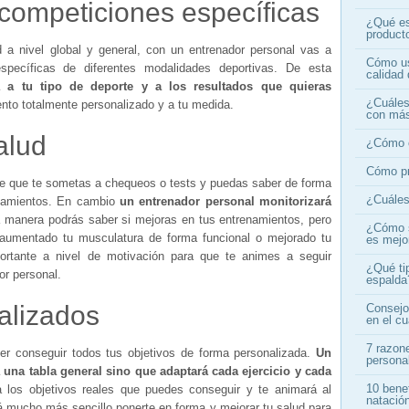
competiciones específicas
¿Qué es
product
 a nivel global y general, con un entrenador personal vas a
Cómo us
specíficas de diferentes modalidades deportivas. De esta
calidad 
 a tu tipo de deporte y a los resultados que quieras
¿Cuáles 
nto totalmente personalizado y a tu medida.
con más
alud
¿Cómo c
Cómo pr
ble que te sometas a chequeos o tests y puedas saber de forma
¿Cuáles 
enamientos. En cambio
un entrenador personal monitorizará
 manera podrás saber si mejoras en tus entrenamientos, pero
¿Cómo s
aumentado tu musculatura de forma funcional o mejorado tu
es mejo
ortante a nivel de motivación para que te animes a seguir
¿Qué ti
or personal.
espalda
alizados
Consejo
en el c
7 razone
er conseguir todos tus objetivos de forma personalizada.
Un
persona
una tabla general sino que adaptará cada ejercicio y cada
10 benef
los objetivos reales que puedes conseguir y te animará al
natació
 mucho más sencillo ponerte en forma y mejorar tu salud para