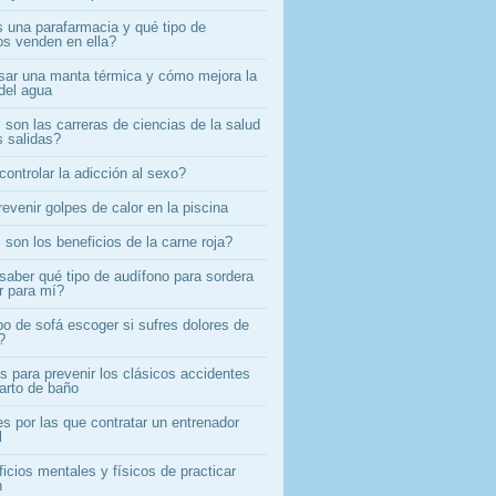
 una parafarmacia y qué tipo de
os venden en ella?
ar una manta térmica y cómo mejora la
del agua
son las carreras de ciencias de la salud
 salidas?
ontrolar la adicción al sexo?
evenir golpes de calor en la piscina
son los beneficios de la carne roja?
aber qué tipo de audífono para sordera
r para mí?
po de sofá escoger si sufres dolores de
?
s para prevenir los clásicos accidentes
uarto de baño
s por las que contratar un entrenador
l
icios mentales y físicos de practicar
n