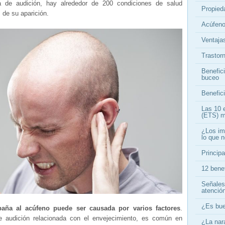
a de audición, hay alrededor de 200 condiciones de salud
Propieda
 de su aparición.
Acúfeno
Ventajas
Trastor
Benefici
buceo
Benefici
Las 10 
(ETS) m
¿Los im
lo que 
Principa
12 bene
Señales
atenció
¿Es bue
aña al acúfeno puede ser causada por varios factores
.
e audición relacionada con el envejecimiento, es común en
¿La nar