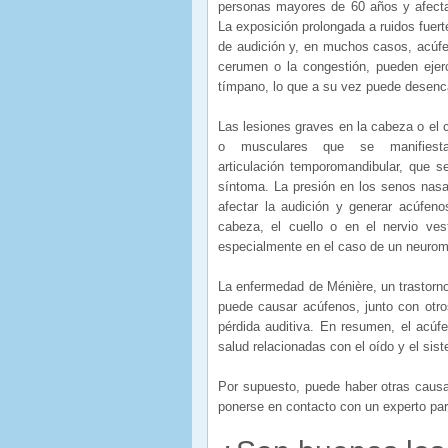
personas mayores de 60 años y afecta 
La exposición prolongada a ruidos fuer
de audición y, en muchos casos, acúfe
cerumen o la congestión, pueden ejerc
tímpano, lo que a su vez puede desen
Las lesiones graves en la cabeza o el 
o musculares que se manifiesta
articulación temporomandibular, que s
síntoma. La presión en los senos nasal
afectar la audición y generar acúfen
cabeza, el cuello o en el nervio ves
especialmente en el caso de un neuroma
La enfermedad de Ménière, un trastorno 
puede causar acúfenos, junto con otr
pérdida auditiva. En resumen, el acú
salud relacionadas con el oído y el sis
Por supuesto, puede haber otras caus
ponerse en contacto con un experto par