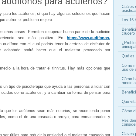
 audífonos para acúfenos?
Cuáles s
asistid
y para los acúfenos, sí que hay algunas soluciones que hacen
 que sufren el problema mejore.
Los 15 b
Benefic
muchos casos. Permiten recuperar buena parte de la audición
crucero
periencia sea más positiva. En
https://www.audifonos-
¿Proble
 audífono con el cual podrás tener la certeza de disfrutar de
princip
no adaptado podrá hacer que el malestar provocado por
Qué es 
Cómo me
medio a la hora de tratar el tinnitus. Hay más opciones que
uso de 
Cómo ha
medio a
s un tipo de psicoterapia que ayuda a las personas a lidiar con
Benefici
onocidos como acúfenos, y a cambiar su forma de pensar para
Qué vita
mita que los acúfenos sean más notorios, se recomienda poner
Cómo ch
les, como el de una cascada o arroyo, para enmascararlos y
Residen
conside
Claves 
 ser útiles para reducir la ansiedad o el malestar causado por