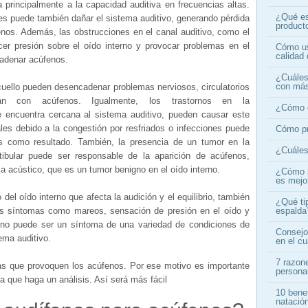
principalmente a la capacidad auditiva en frecuencias altas.
¿Qué es
tes puede también dañar el sistema auditivo, generando pérdida
product
nos. Además, las obstrucciones en el canal auditivo, como el
er presión sobre el oído interno y provocar problemas en el
Cómo us
calidad 
cadenar acúfenos.
¿Cuáles 
con más
cuello pueden desencadenar problemas nerviosos, circulatorios
n con acúfenos. Igualmente, los trastornos en la
¿Cómo c
e encuentra cercana al sistema auditivo, pueden causar este
es debido a la congestión por resfriados o infecciones puede
Cómo pr
os como resultado. También, la presencia de un tumor en la
¿Cuáles 
tibular puede ser responsable de la aparición de acúfenos,
 acústico, que es un tumor benigno en el oído interno.
¿Cómo s
es mejo
del oído interno que afecta la audición y el equilibrio, también
¿Qué ti
os síntomas como mareos, sensación de presión en el oído y
espalda
feno puede ser un síntoma de una variedad de condiciones de
Consejo
tema auditivo.
en el c
7 razone
as que provoquen los acúfenos. Por ese motivo es importante
persona
a que haga un análisis. Así será más fácil
10 benef
natació