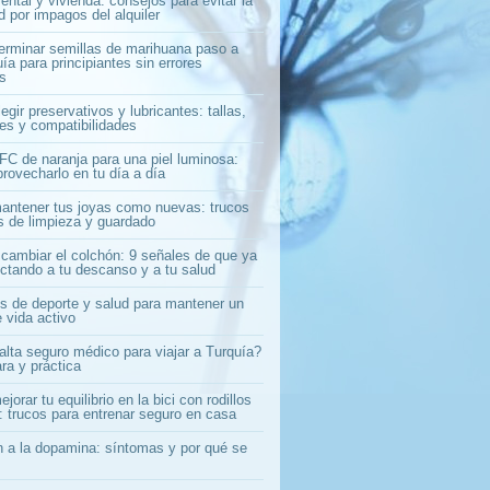
ntal y vivienda: consejos para evitar la
 por impagos del alquiler
rminar semillas de marihuana paso a
ía para principiantes sin errores
s
gir preservativos y lubricantes: tallas,
les y compatibilidades
C de naranja para una piel luminosa:
rovecharlo en tu día a día
ntener tus joyas como nuevas: trucos
os de limpieza y guardado
cambiar el colchón: 9 señales de que ya
ectando a tu descanso y a tu salud
s de deporte y salud para mantener un
e vida activo
alta seguro médico para viajar a Turquía?
ra y práctica
orar tu equilibrio en la bici con rodillos
: trucos para entrenar seguro en casa
n a la dopamina: síntomas y por qué se