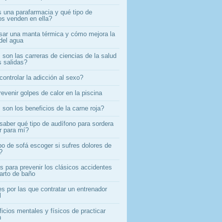
 una parafarmacia y qué tipo de
os venden en ella?
ar una manta térmica y cómo mejora la
del agua
son las carreras de ciencias de la salud
 salidas?
ontrolar la adicción al sexo?
evenir golpes de calor en la piscina
son los beneficios de la carne roja?
aber qué tipo de audífono para sordera
r para mí?
po de sofá escoger si sufres dolores de
?
s para prevenir los clásicos accidentes
uarto de baño
s por las que contratar un entrenador
l
icios mentales y físicos de practicar
n