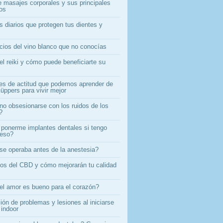
e masajes corporales y sus principales
ios
s diarios que protegen tus dientes y
icios del vino blanco que no conocías
el reiki y cómo puede beneficiarte su
es de actitud que podemos aprender de
üppers para vivir mejor
o obsesionarse con los ruidos de los
?
ponerme implantes dentales si tengo
ueso?
e operaba antes de la anestesia?
ios del CBD y cómo mejorarán tu calidad
el amor es bueno para el corazón?
ón de problemas y lesiones al iniciarse
 indoor