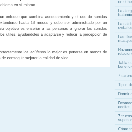
en el ho
problema en sí mismo.
La alerg
tratami
s un enfoque que combina asesoramiento y el uso de sonidos
 extenderse hasta 18 meses y debe ser administrado por un
La cald
evitarlo
 Su objetivo es enseñar a las personas a ignorar los sonidos
os útiles, ayudándoles a adaptarse y reducir la percepción de
Las téc
masajes
Razones
 correctamente los acúfenos lo mejor es ponerse en manos de
relacio
a de conseguir mejorar la calidad de vida.
Tabla cu
benefici
7 razon
Tipos d
Dormir 
Desmaqu
aceites
7 trucos
superior
Cómo te