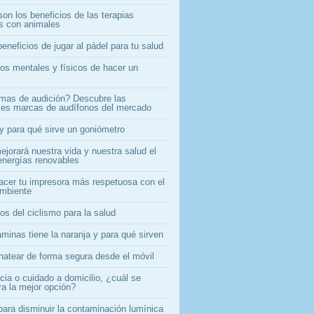
on los beneficios de las terapias
as con animales
eneficios de jugar al pádel para tu salud
ios mentales y físicos de hacer un
mas de audición? Descubre las
ales marcas de audífonos del mercado
y para qué sirve un goniómetro
jorará nuestra vida y nuestra salud el
energías renovables
cer tu impresora más respetuosa con el
mbiente
os del ciclismo para la salud
minas tiene la naranja y para qué sirven
atear de forma segura desde el móvil
cia o cuidado a domicilio, ¿cuál se
ra la mejor opción?
para disminuir la contaminación lumínica