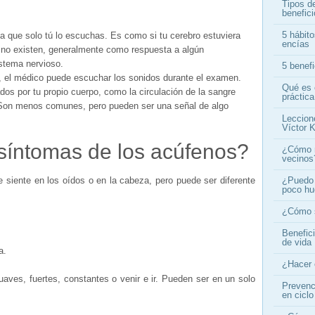
Tipos d
benefic
5 hábito
ica que solo tú lo escuchas. Es como si tu cerebro estuviera
encías
 no existen, generalmente como respuesta a algún
istema nervioso.
5 benef
, el médico puede escuchar los sonidos durante el examen.
Qué es 
os por tu propio cuerpo, como la circulación de la sangre
práctica
Son menos comunes, pero pueden ser una señal de algo
Leccion
Víctor K
 síntomas de los acúfenos?
¿Cómo n
vecinos
siente en los oídos o en la cabeza, pero puede ser diferente
¿Puedo 
poco h
¿Cómo s
Benefic
de vida
ra.
¿Hacer 
uaves, fuertes, constantes o venir e ir. Pueden ser en un solo
Prevenci
en ciclo