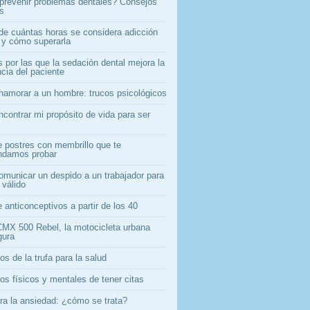
revenir problemas dentales? Consejos
os
 de cuántas horas se considera adicción
l y cómo superarla
 por las que la sedación dental mejora la
cia del paciente
amorar a un hombre: trucos psicológicos
contrar mi propósito de vida para ser
e postres con membrillo que te
ndamos probar
municar un despido a un trabajador para
 válido
 anticonceptivos a partir de los 40
MX 500 Rebel, la motocicleta urbana
gura
os de la trufa para la salud
os físicos y mentales de tener citas
ara la ansiedad: ¿cómo se trata?