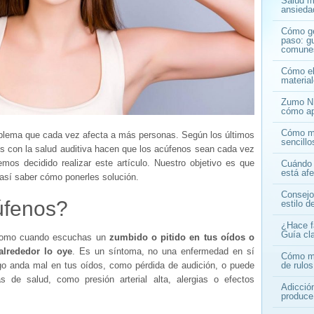
Salud me
ansiedad
Cómo ge
paso: gu
comune
Cómo ele
materia
Zumo NF
cómo ap
Cómo ma
oblema que cada vez afecta a más personas. Según los últimos
sencill
os con la salud auditiva hacen que los acúfenos sean cada vez
os decidido realizar este artículo. Nuestro objetivo es que
Cuándo 
está af
así saber cómo ponerles solución.
Consejo
úfenos?
estilo d
¿Hace f
Guía cla
 como cuando escuchas un
zumbido o pitido en tus oídos o
alrededor lo oye
. Es un síntoma, no una enfermedad en sí
Cómo mej
o anda mal en tus oídos, como pérdida de audición, o puede
de rulos
s de salud, como presión arterial alta, alergias o efectos
Adicció
.
produce