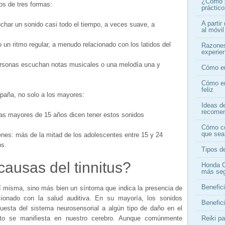
¿Cómo p
os de tres formas:
práctic
A partir
har un sonido casi todo el tiempo, a veces suave, a
al móvi
un ritmo regular, a menudo relacionado con los latidos del
Razones
experien
rsonas escuchan notas musicales o una melodía una y
Cómo en
Cómo en
feliz
paña, no solo a los mayores:
Ideas d
recome
as mayores de 15 años dicen tener estos sonidos
Cómo co
que sea
nes: más de la mitad de los adolescentes entre 15 y 24
os.
Tipos de
causas del tinnitus?
Honda C
más se
Benefici
 misma, sino más bien un síntoma que indica la presencia de
cionado con la salud auditiva. En su mayoría, los sonidos
Benefici
uesta del sistema neurosensorial a algún tipo de daño en el
sto se manifiesta en nuestro cerebro. Aunque comúnmente
Reiki p