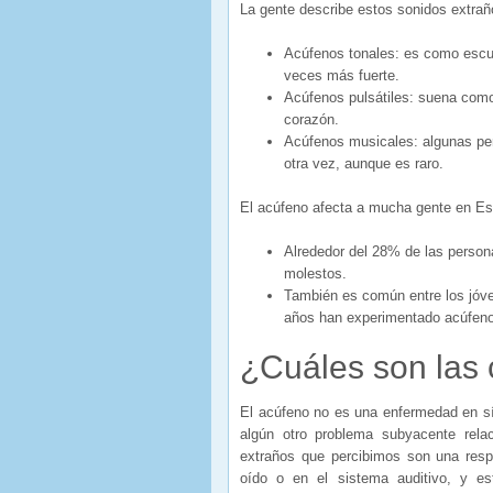
La gente describe estos sonidos extrañ
Acúfenos tonales: es como escuc
veces más fuerte.
Acúfenos pulsátiles: suena como 
corazón.
Acúfenos musicales: algunas pe
otra vez, aunque es raro.
El acúfeno afecta a mucha gente en Es
Alrededor del 28% de las person
molestos.
También es común entre los jóve
años han experimentado acúfen
¿Cuáles son las 
El acúfeno no es una enfermedad en sí
algún otro problema subyacente rela
extraños que percibimos son una resp
oído o en el sistema auditivo, y e