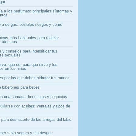
gar
ia a los perfumes: principales síntomas y
entos
era de gas: posibles riesgos y cómo
s
nicas más habituales para realizar
 tántricos
 y consejos para intensificar tus
nes sexuales
rva: qué es, para qué sirve y los
os en los niños
es por las que debes hidratar tus manos
e biberones para bebés
en una hamaca: beneficios y perjuicios
illarse con aceites: ventajas y tipos de
 para deshacerte de las arrugas del labio
ner sexo seguro y sin riesgos