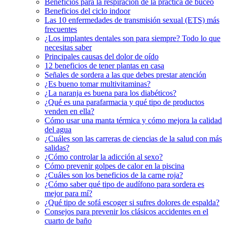
Beneficios para la respiración de la práctica de buceo
Beneficios del ciclo indoor
Las 10 enfermedades de transmisión sexual (ETS) más
frecuentes
¿Los implantes dentales son para siempre? Todo lo que
necesitas saber
Principales causas del dolor de oído
12 beneficios de tener plantas en casa
Señales de sordera a las que debes prestar atención
¿Es bueno tomar multivitaminas?
¿La naranja es buena para los diabéticos?
¿Qué es una parafarmacia y qué tipo de productos
venden en ella?
Cómo usar una manta térmica y cómo mejora la calidad
del agua
¿Cuáles son las carreras de ciencias de la salud con más
salidas?
¿Cómo controlar la adicción al sexo?
Cómo prevenir golpes de calor en la piscina
¿Cuáles son los beneficios de la carne roja?
¿Cómo saber qué tipo de audífono para sordera es
mejor para mí?
¿Qué tipo de sofá escoger si sufres dolores de espalda?
Consejos para prevenir los clásicos accidentes en el
cuarto de baño