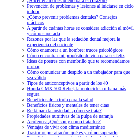
¿Hacer el amor es bueno para el corazón?
Prevención de problemas y lesiones al iniciarse en ciclo
indoor
¿Cómo prevenir problemas dentales? Consejos
prácticos
A partir de cuántas horas se considera adicción al móvil
y cómo superarla
Razones por las que la sedación dental mejora la
experiencia del paciente
Cómo enamorar a un hombre: trucos psicológicos
Cómo encontrar mi propósito de vida para ser feliz
Ideas de postres con membrillo que te recomendamos
probar
Cómo comunicar un despido a un trabajador para que
sea válido
Tipos de anticonceptivos a partir de los 40
Honda CMX 500 Rebel, la motocicleta urbana más
segura
Beneficios de la trufa para la salud
Beneficios físicos y mentales de tener citas
Reiki para la ansiedad: ¿cómo se trata?
Propiedades nutritivas de la pulpa de naranja
Acúfenos: ¿Qué son y como tratarlos?
Ventajas de vivir con clima mediterráneo
Trastorno por atracón: qué es y cómo superarlo