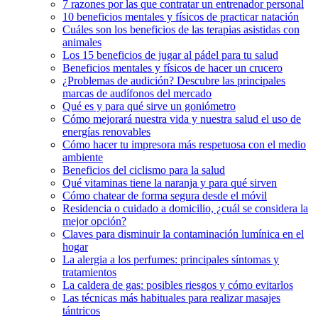
7 razones por las que contratar un entrenador personal
10 beneficios mentales y físicos de practicar natación
Cuáles son los beneficios de las terapias asistidas con
animales
Los 15 beneficios de jugar al pádel para tu salud
Beneficios mentales y físicos de hacer un crucero
¿Problemas de audición? Descubre las principales
marcas de audífonos del mercado
Qué es y para qué sirve un goniómetro
Cómo mejorará nuestra vida y nuestra salud el uso de
energías renovables
Cómo hacer tu impresora más respetuosa con el medio
ambiente
Beneficios del ciclismo para la salud
Qué vitaminas tiene la naranja y para qué sirven
Cómo chatear de forma segura desde el móvil
Residencia o cuidado a domicilio, ¿cuál se considera la
mejor opción?
Claves para disminuir la contaminación lumínica en el
hogar
La alergia a los perfumes: principales síntomas y
tratamientos
La caldera de gas: posibles riesgos y cómo evitarlos
Las técnicas más habituales para realizar masajes
tántricos