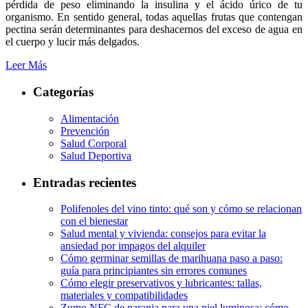
pérdida de peso eliminando la insulina y el ácido úrico de tu
organismo. En sentido general, todas aquellas frutas que contengan
pectina serán determinantes para deshacernos del exceso de agua en
el cuerpo y lucir más delgados.
Leer Más
Categorías
Alimentación
Prevención
Salud Corporal
Salud Deportiva
Entradas recientes
Polifenoles del vino tinto: qué son y cómo se relacionan
con el bienestar
Salud mental y vivienda: consejos para evitar la
ansiedad por impagos del alquiler
Cómo germinar semillas de marihuana paso a paso:
guía para principiantes sin errores comunes
Cómo elegir preservativos y lubricantes: tallas,
materiales y compatibilidades
Zumo NFC de naranja para una piel luminosa: cómo