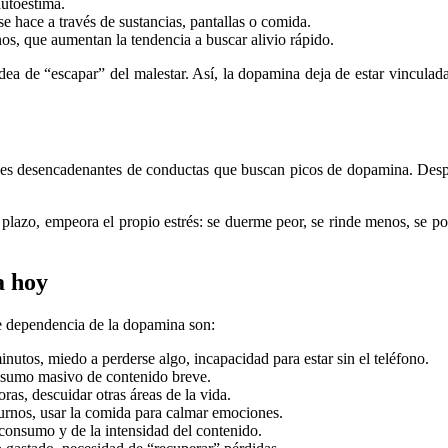
autoestima.
e hace a través de sustancias, pantallas o comida.
s, que aumentan la tendencia a buscar alivio rápido.
 idea de “escapar” del malestar. Así, la dopamina deja de estar vincula
andes desencadenantes de conductas que buscan picos de dopamina. Despu
 plazo, empeora el propio estrés: se duerme peor, se rinde menos, se po
a hoy
e dependencia de la dopamina son:
inutos, miedo a perderse algo, incapacidad para estar sin el teléfono.
onsumo masivo de contenido breve.
horas, descuidar otras áreas de la vida.
turnos, usar la comida para calmar emociones.
consumo y de la intensidad del contenido.