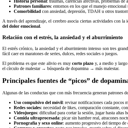
Historia personal
: traumas, carencias afectivas, problemas de 
Patrones familiares
: entornos en los que el manejo emocional s
Comorbilidad
con ansiedad, depresión, TDAH u otros trastorno
A través del aprendizaje, el cerebro asocia ciertas actividades con la
del dolor emocional
.
Relación con el estrés, la ansiedad y el aburrimiento
El estrés crónico, la ansiedad y el aburrimiento intenso son tres gr
fácil caer en maratones de series, dulces, redes sociales o juegos.
El problema es que este alivio es muy
corto plazo
y, a medio y largo
el círculo de malestar → búsqueda de dopamina → más malestar.
Principales fuentes de “picos” de dopamin
Algunas de las conductas que con más frecuencia generan patrones d
Uso compulsivo del móvil
: revisar notificaciones cada pocos m
Redes sociales
: necesidad de likes, comparación constante, c
Videojuegos
: dificultad para cortar la sesión, jugar hasta altas 
Comida ultraprocesada
: picar sin hambre real, atracones noc
Pornografía y sexo online
: aumento progresivo del tiempo de 