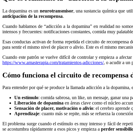
La dopamina es un
neurotransmisor
, una sustancia química que uti
anticipación de la recompensa
.
Cuando hablamos de “adicción a la dopamina” en realidad no somos ad
intensos y frecuentes: notificaciones constantes, comida muy palatable
Esas conductas activan de forma repetida el circuito de recompensa d
para sentir el mismo nivel de placer o alivio. Este es el mismo meca
Cuando este patrón se vuelve difícil de controlar y empieza a afectar
https://www.amasterapia.com/tratamientos-adicciones/
, o acudir a un 
Cómo funciona el circuito de recompensa 
Para entender por qué se produce la llamada adicción a la dopamina,
Un estímulo
: comida sabrosa, un like, un mensaje, ganar una p
Liberación de dopamina
en áreas clave como el núcleo accum
Sensación de placer, motivación o alivio
: el cerebro aprende 
Aprendizaje
: cuanto más se repite, más se refuerza la conexión
El problema surge cuando el estímulo es muy intenso y fácil de repet
se acostumbra rápidamente a esos picos y empieza a
perder sensibil