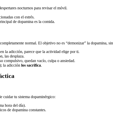
despertares nocturnos para revisar el móvil.
ionadas con el estrés.
principal de dopamina es la comida.
 es completamente normal. El objetivo no es “demonizar” la dopamina, si
 en la adicción, parece que la actividad elige por ti.
ón, las desplaza.
 uso compulsivo, quedan vacío, culpa o ansiedad.
); la adicción
los sacrifica
.
áctica
de cuidar tu sistema dopaminérgico:
ma hora del día).
picos de dopamina constantes.