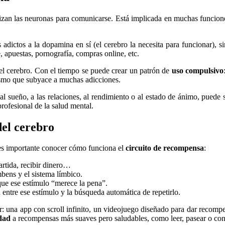
lizan las neuronas para comunicarse. Está implicada en muchas funcione
ictos a la dopamina en sí (el cerebro la necesita para funcionar), s
, apuestas, pornografía, compras online, etc.
el cerebro. Con el tiempo se puede crear un patrón de
uso compulsivo
nismo que subyace a muchas adicciones.
 al sueño, a las relaciones, al rendimiento o al estado de ánimo, puede 
profesional de la salud mental.
del cerebro
 es importante conocer cómo funciona el
circuito de recompensa
:
artida, recibir dinero…
bens y el sistema límbico.
que ese estímulo “merece la pena”.
 entre ese estímulo y la búsqueda automática de repetirlo.
ir: una app con scroll infinito, un videojuego diseñado para dar recom
idad
a recompensas más suaves pero saludables, como leer, pasear o conv