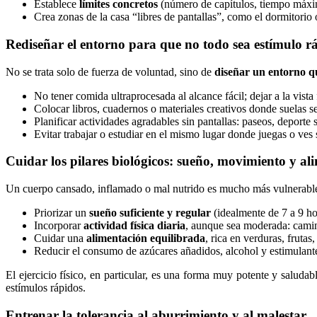
Establece
límites concretos
(número de capítulos, tiempo máxim
Crea zonas de la casa “libres de pantallas”, como el dormitorio
Rediseñar el entorno para que no todo sea estímulo r
No se trata solo de fuerza de voluntad, sino de
diseñar un entorno q
No tener comida ultraprocesada al alcance fácil; dejar a la vista 
Colocar libros, cuadernos o materiales creativos donde suelas se
Planificar actividades agradables sin pantallas: paseos, deporte
Evitar trabajar o estudiar en el mismo lugar donde juegas o ves 
Cuidar los pilares biológicos: sueño, movimiento y al
Un cuerpo cansado, inflamado o mal nutrido es mucho más vulnerable 
Priorizar un
sueño suficiente y regular
(idealmente de 7 a 9 ho
Incorporar
actividad física diaria
, aunque sea moderada: camina
Cuidar una
alimentación equilibrada
, rica en verduras, frutas
Reducir el consumo de azúcares añadidos, alcohol y estimulant
El ejercicio físico, en particular, es una forma muy potente y saluda
estímulos rápidos.
Entrenar la tolerancia al aburrimiento y al malestar