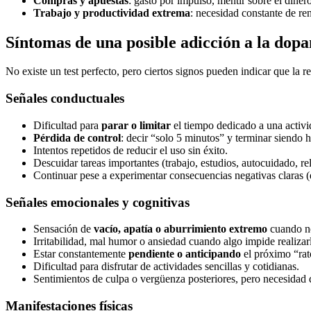
Compras y apuestas
: gasto por impulso, mentir sobre el diner
Trabajo y productividad extrema
: necesidad constante de ren
Síntomas de una posible adicción a la dop
No existe un test perfecto, pero ciertos signos pueden indicar que la 
Señales conductuales
Dificultad para
parar o limitar
el tiempo dedicado a una activi
Pérdida de control
: decir “solo 5 minutos” y terminar siendo h
Intentos repetidos de reducir el uso sin éxito.
Descuidar tareas importantes (trabajo, estudios, autocuidado, re
Continuar pese a experimentar consecuencias negativas claras (
Señales emocionales y cognitivas
Sensación de
vacío, apatía o aburrimiento extremo
cuando no 
Irritabilidad, mal humor o ansiedad cuando algo impide realizar
Estar constantemente
pendiente o anticipando
el próximo “rato
Dificultad para disfrutar de actividades sencillas y cotidianas.
Sentimientos de culpa o vergüenza posteriores, pero necesidad d
Manifestaciones físicas