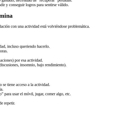
o gastado, necesidad de “recuperar” pérdidas.
dir y conseguir logros para sentirse válido.
amina
relación con una actividad está volviéndose problemática.
dad, incluso queriendo hacerlo.
oras.
laciones) por esa actividad.
discusiones, insomnio, bajo rendimiento).
se tiene acceso a la actividad.
la.
” para usar el móvil, jugar, comer algo, etc.
e repetir.