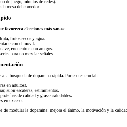
o de juego, minutos de redes).
 o la mesa del comedor.
ápido
ue favorezca elecciones más sanas
:
fruta, frutos secos y agua.
ntarte con el móvil.
 suave, encuentros con amigos.
series para no mezclar señales.
imentación
a la búsqueda de dopamina rápida. Por eso es crucial:
ras en adultos).
r, subir escaleras, estiramientos.
, proteínas de calidad y grasas saludables.
es en exceso.
ble de modular la dopamina: mejora el ánimo, la motivación y la calidad