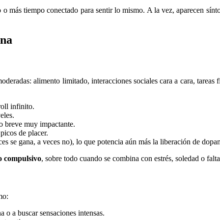
lo o más tiempo conectado para sentir lo mismo. A la vez, aparecen sín
ina
eradas: alimento limitado, interacciones sociales cara a cara, tareas
ll infinito.
eles.
o breve muy impactante.
picos de placer.
es se gana, a veces no), lo que potencia aún más la liberación de dopa
o compulsivo
, sobre todo cuando se combina con estrés, soledad o falta
mo:
 o a buscar sensaciones intensas.