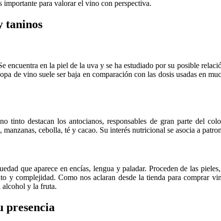
 importante para valorar el vino con perspectiva.
y taninos
 Se encuentra en la piel de la uva y se ha estudiado por su posible rela
copa de vino suele ser baja en comparación con las dosis usadas en muc
o tinto destacan los antocianos, responsables de gran parte del color
anzanas, cebolla, té y cacao. Su interés nutricional se asocia a patrone
edad que aparece en encías, lengua y paladar. Proceden de las pieles, se
iento y complejidad. Como nos aclaran desde la tienda para comprar vi
 alcohol y la fruta.
u presencia