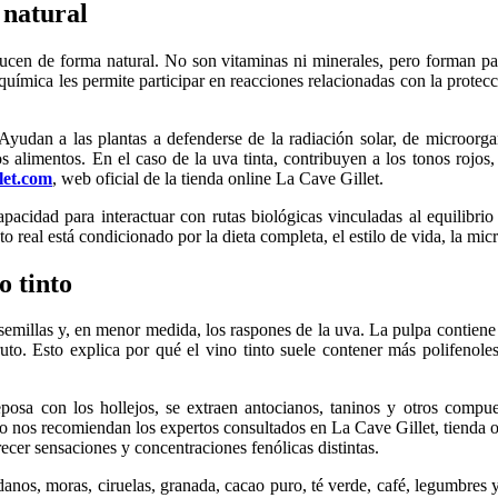
 natural
oducen de forma natural. No son vitaminas ni minerales, pero forman pa
a química les permite participar en reacciones relacionadas con la protecc
 Ayudan a las plantas a defenderse de la radiación solar, de microorg
os alimentos. En el caso de la uva tinta, contribuyen a los tonos rojos
llet.com
, web oficial de la tienda online La Cave Gillet.
capacidad para interactuar con rutas biológicas vinculadas al equilibri
eal está condicionado por la dieta completa, el estilo de vida, la micro
o tinto
s semillas y, en menor medida, los raspones de la uva. La pulpa contien
 fruto. Esto explica por qué el vino tinto suele contener más polifeno
posa con los hollejos, se extraen antocianos, taninos y otros compue
mo nos recomiendan los expertos consultados en La Cave Gillet, tienda on
ecer sensaciones y concentraciones fenólicas distintas.
anos, moras, ciruelas, granada, cacao puro, té verde, café, legumbres 