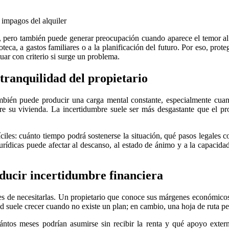
, pero también puede generar preocupación cuando aparece el temor al
eca, a gastos familiares o a la planificación del futuro. Por eso, proteg
uar con criterio si surge un problema.
 tranquilidad del propietario
bién puede producir una carga mental constante, especialmente cuand
obre su vivienda. La incertidumbre suele ser más desgastante que el p
íciles: cuánto tiempo podrá sostenerse la situación, qué pasos legales
rídicas puede afectar al descanso, al estado de ánimo y a la capacidad
ducir incertidumbre financiera
ntes de necesitarlas. Un propietario que conoce sus márgenes económicos
ad suele crecer cuando no existe un plan; en cambio, una hoja de ruta pe
ántos meses podrían asumirse sin recibir la renta y qué apoyo exter