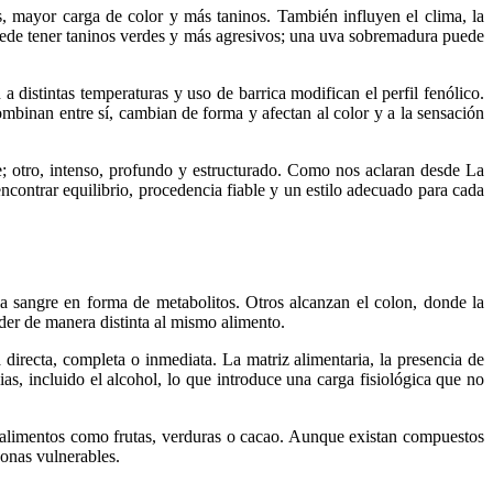
, mayor carga de color y más taninos. También influyen el clima, la
puede tener taninos verdes y más agresivos; una uva sobremadura puede
istintas temperaturas y uso de barrica modifican el perfil fenólico.
mbinan entre sí, cambian de forma y afectan al color y a la sensación
e; otro, intenso, profundo y estructurado. Como nos aclaran desde La
encontrar equilibrio, procedencia fiable y un estilo adecuado para cada
a sangre en forma de metabolitos. Otros alcanzan el colon, donde la
nder de manera distinta al mismo alimento.
irecta, completa o inmediata. La matriz alimentaria, la presencia de
as, incluido el alcohol, lo que introduce una carga fisiológica que no
n alimentos como frutas, verduras o cacao. Aunque existan compuestos
sonas vulnerables.