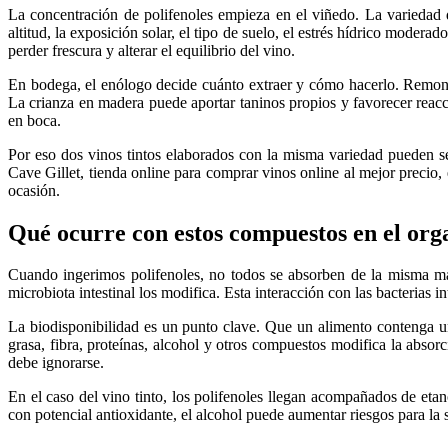
La concentración de polifenoles empieza en el viñedo. La variedad 
altitud, la exposición solar, el tipo de suelo, el estrés hídrico mo
perder frescura y alterar el equilibrio del vino.
En bodega, el enólogo decide cuánto extraer y cómo hacerlo. Remonta
La crianza en madera puede aportar taninos propios y favorecer reacc
en boca.
Por eso dos vinos tintos elaborados con la misma variedad pueden se
Cave Gillet, tienda online para comprar vinos online al mejor precio, 
ocasión.
Qué ocurre con estos compuestos en el or
Cuando ingerimos polifenoles, no todos se absorben de la misma man
microbiota intestinal los modifica. Esta interacción con las bacterias
La biodisponibilidad es un punto clave. Que un alimento contenga un
grasa, fibra, proteínas, alcohol y otros compuestos modifica la absor
debe ignorarse.
En el caso del vino tinto, los polifenoles llegan acompañados de et
con potencial antioxidante, el alcohol puede aumentar riesgos para la 