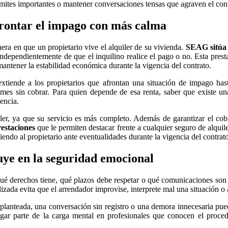
ámites importantes o mantener conversaciones tensas que agraven el conf
frontar el impago con más calma
ra en que un propietario vive el alquiler de su vivienda.
SEAG sitúa 
independientemente de que el inquilino realice el pago o no. Esta prest
antener la estabilidad económica durante la vigencia del contrato.
 extiende a los propietarios que afrontan una situación de impago ha
mes sin cobrar. Para quien depende de esa renta, saber que existe un
encia.
r, ya que su servicio es más completo. Además de garantizar el cobr
restaciones
que le permiten destacar frente a cualquier seguro de alqui
iendo al propietario ante eventualidades durante la vigencia del contrato
uye en la seguridad emocional
é derechos tiene, qué plazos debe respetar o qué comunicaciones son 
lizada evita que el arrendador improvise, interprete mal una situación 
 planteada, una conversación sin registro o una demora innecesaria pue
egar parte de la carga mental en profesionales que conocen el proce