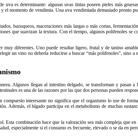
de uva es determinante: algunas uvas tintas poseen pieles más gruesas
derado y el momento de vendimia. Una uva vendimiada demasiado pronto 
dos, bazuqueos, maceraciones más largas o más cortas, fermentación a d
iones que suavizan la textura. Con el tiempo, algunos polifenoles se co
r muy diferentes. Uno puede resultar ligero, frutal y de tanino amabl
elegir un vino no debería reducirse a buscar “más polifenoles”, sino a 
ganismo
era. Algunos llegan al intestino delgado, se transforman y pasan a l
 intestinales es una de las razones por las que dos personas pueden respo
 compuesto interesante no significa que el organismo lo use de forma d
ción. Además, el hígado participa en el metabolismo de muchas sustanci
anol. Esta combinación hace que la valoración sea más compleja que e
salud, especialmente si el consumo es frecuente, elevado o se da en per