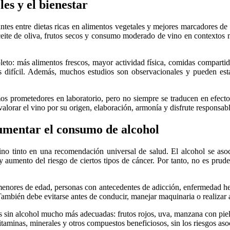
les y el bienestar
ntes entre dietas ricas en alimentos vegetales y mejores marcadores de 
ceite de oliva, frutos secos y consumo moderado de vino en contextos 
eto: más alimentos frescos, mayor actividad física, comidas compartid
 es difícil. Además, muchos estudios son observacionales y pueden est
os prometedores en laboratorio, pero no siempre se traducen en efecto
alorar el vino por su origen, elaboración, armonía y disfrute responsab
 aumentar el consumo de alcohol
 vino tinto en una recomendación universal de salud. El alcohol se aso
 y aumento del riesgo de ciertos tipos de cáncer. Por tanto, no es prud
nores de edad, personas con antecedentes de adicción, enfermedad hep
También debe evitarse antes de conducir, manejar maquinaria o realizar 
vas sin alcohol mucho más adecuadas: frutos rojos, uva, manzana con piel,
taminas, minerales y otros compuestos beneficiosos, sin los riesgos asoc