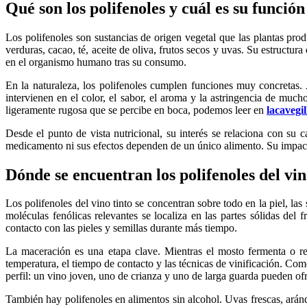
Qué son los polifenoles y cuál es su función
Los polifenoles son sustancias de origen vegetal que las plantas pr
verduras, cacao, té, aceite de oliva, frutos secos y uvas. Su estructur
en el organismo humano tras su consumo.
En la naturaleza, los polifenoles cumplen funciones muy concretas.
intervienen en el color, el sabor, el aroma y la astringencia de much
ligeramente rugosa que se percibe en boca, podemos leer en
lacavegi
Desde el punto de vista nutricional, su interés se relaciona con su 
medicamento ni sus efectos dependen de un único alimento. Su impacto r
Dónde se encuentran los polifenoles del vin
Los polifenoles del vino tinto se concentran sobre todo en la piel, la
moléculas fenólicas relevantes se localiza en las partes sólidas del
contacto con las pieles y semillas durante más tiempo.
La maceración es una etapa clave. Mientras el mosto fermenta o re
temperatura, el tiempo de contacto y las técnicas de vinificación. Co
perfil: un vino joven, uno de crianza y uno de larga guarda pueden ofr
También hay polifenoles en alimentos sin alcohol. Uvas frescas, aránd