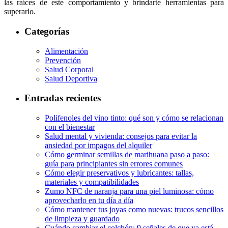
las raíces de este comportamiento y brindarte herramientas para
superarlo.
Categorías
Alimentación
Prevención
Salud Corporal
Salud Deportiva
Entradas recientes
Polifenoles del vino tinto: qué son y cómo se relacionan
con el bienestar
Salud mental y vivienda: consejos para evitar la
ansiedad por impagos del alquiler
Cómo germinar semillas de marihuana paso a paso:
guía para principiantes sin errores comunes
Cómo elegir preservativos y lubricantes: tallas,
materiales y compatibilidades
Zumo NFC de naranja para una piel luminosa: cómo
aprovecharlo en tu día a día
Cómo mantener tus joyas como nuevas: trucos sencillos
de limpieza y guardado
Cuándo cambiar el colchón: 9 señales de que ya está