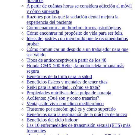
prácticos
A partir de cuántas horas se considera adicción al móvil
y cómo superarla
Razones por las que la sedación dental mejora la
experiencia del paciente
Cómo enamorar a un hombre: trucos psicológicos
Cómo encontrar mi propósito de vida para ser feliz
Ideas de postres con membrillo que te recomendamos
probar
Cómo comunicar un despido a un trabajador para que
sea válido
Tipos de anticonceptivos a partir de los 40
Honda CMX 500 Rebel, la motocicleta urbana más
segura
Beneficios de la trufa para la salud
Beneficios físicos y mentales de tener citas
Reiki para la ansiedad: ¿cómo se trata?
Propiedades nutritivas de la pulpa de naranja
Acúfenos: ¿Qué son y como tratarlos?
Ventajas de vivir con clima mediterráneo
Trastorno por atracón: qué es y cómo superarlo
Beneficios para la respiración de la práctica de buceo
Beneficios del ciclo indoor
Las 10 enfermedades de transmisión sexual (ETS) más
frecuentes