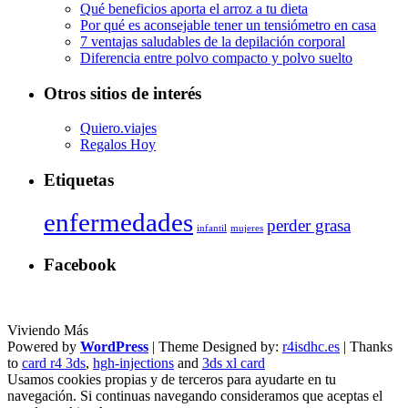
Qué beneficios aporta el arroz a tu dieta
Por qué es aconsejable tener un tensiómetro en casa
7 ventajas saludables de la depilación corporal
Diferencia entre polvo compacto y polvo suelto
Otros sitios de interés
Quiero.viajes
Regalos Hoy
Etiquetas
enfermedades
perder grasa
infantil
mujeres
Facebook
Viviendo Más
Powered by
WordPress
| Theme Designed by:
r4isdhc.es
| Thanks
to
card r4 3ds
,
hgh-injections
and
3ds xl card
Usamos cookies propias y de terceros para ayudarte en tu
navegación. Si continuas navegando consideramos que aceptas el