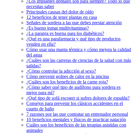
¿Los implantes dentales son para siempre? Todo lo que
necesitas saber
Principales causas del dolor de oído
12 beneficios de tener plantas en casa
Señales de sordera a las que debes prestar atención
¿Es bueno tomar multivitaminas?
¿La naranja es buena para los diabéticos?
¿Qué es una parafarmacia y qué tipo de productos
venden en ella?
Cómo usar una manta térmica y cómo mejora la calidad
del agua
¿Cuáles son las carreras de ciencias de la salud con más
salidas?
¿Cómo controlar la adicción al sexo?
Cómo prevenir golpes de calor en la piscina
¿Cuáles son los beneficios de la carne roja?
¿Cómo saber qué tipo de audífono para sordera es
mejor para mí?
¿Qué tipo de sofá escoger si sufres dolores de espalda?
Consejos para prevenir los clásicos accidentes en el
cuarto de baño
7 razones por las que contratar un entrenador personal
10 beneficios mentales y físicos de practicar natación
Cuáles son los beneficios de las terapias asistidas con
animales