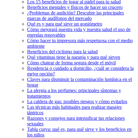
Los 15 beneficios de jugar al pádel para tu salud
Beneficios mentales y físicos de hacer un crucero
¿Problemas de audición? Descubre las principales
marcas de audífonos del mercado
Qué es y para qué sirve un goniómetro
Cómo mejorará nuestra vida y nuestra salud el uso de
energías renovables
Cómo hacer tu impresora más respetuosa con el medio
ambiente
Beneficios del ciclismo para la salud
Qué vitaminas tiene la naranja y para qué sirven
Cómo chatear de forma segura desde el móvil
Residencia o cuidado a domicilio, ¿cuál se considera la
mejor opción?
Claves para disminuir la contaminación lumínica en el
hogar
La alergia a los perfumes: principales síntomas y
tratamientos
La caldera de gas: posibles riesgos y cómo evitarlos
Las técnicas más habituales para realizar masajes
tántricos
Razones y consejos para intensificar tus relaciones
sexuales
Tabla curva: qué es, para qué sirve y los beneficios en
los niños