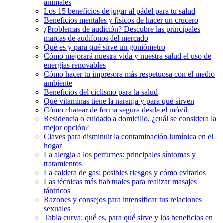
animales
Los 15 beneficios de jugar al pádel para tu salud
Beneficios mentales y físicos de hacer un crucero
¿Problemas de audición? Descubre las principales
marcas de audífonos del mercado
Qué es y para qué sirve un goniómetro
Cómo mejorará nuestra vida y nuestra salud el uso de
energías renovables
Cómo hacer tu impresora más respetuosa con el medio
ambiente
Beneficios del ciclismo para la salud
Qué vitaminas tiene la naranja y para qué sirven
Cómo chatear de forma segura desde el móvil
Residencia o cuidado a domicilio, ¿cuál se considera la
mejor opción?
Claves para disminuir la contaminación lumínica en el
hogar
La alergia a los perfumes: principales síntomas y
tratamientos
La caldera de gas: posibles riesgos y cómo evitarlos
Las técnicas más habituales para realizar masajes
tántricos
Razones y consejos para intensificar tus relaciones
sexuales
Tabla curva: qué es, para qué sirve y los beneficios en