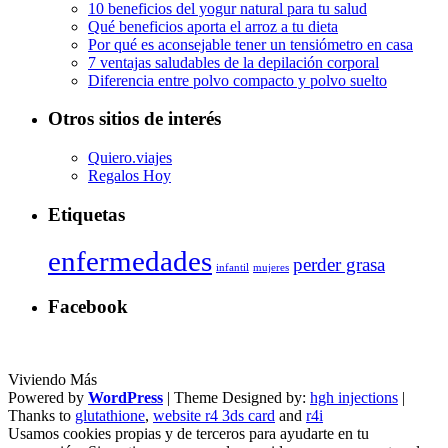
10 beneficios del yogur natural para tu salud
Qué beneficios aporta el arroz a tu dieta
Por qué es aconsejable tener un tensiómetro en casa
7 ventajas saludables de la depilación corporal
Diferencia entre polvo compacto y polvo suelto
Otros sitios de interés
Quiero.viajes
Regalos Hoy
Etiquetas
enfermedades
perder grasa
infantil
mujeres
Facebook
Viviendo Más
Powered by
WordPress
| Theme Designed by:
hgh injections
|
Thanks to
glutathione
,
website r4 3ds card
and
r4i
Usamos cookies propias y de terceros para ayudarte en tu