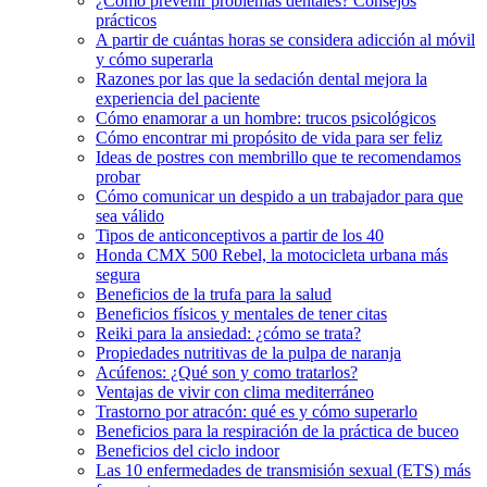
¿Cómo prevenir problemas dentales? Consejos
prácticos
A partir de cuántas horas se considera adicción al móvil
y cómo superarla
Razones por las que la sedación dental mejora la
experiencia del paciente
Cómo enamorar a un hombre: trucos psicológicos
Cómo encontrar mi propósito de vida para ser feliz
Ideas de postres con membrillo que te recomendamos
probar
Cómo comunicar un despido a un trabajador para que
sea válido
Tipos de anticonceptivos a partir de los 40
Honda CMX 500 Rebel, la motocicleta urbana más
segura
Beneficios de la trufa para la salud
Beneficios físicos y mentales de tener citas
Reiki para la ansiedad: ¿cómo se trata?
Propiedades nutritivas de la pulpa de naranja
Acúfenos: ¿Qué son y como tratarlos?
Ventajas de vivir con clima mediterráneo
Trastorno por atracón: qué es y cómo superarlo
Beneficios para la respiración de la práctica de buceo
Beneficios del ciclo indoor
Las 10 enfermedades de transmisión sexual (ETS) más