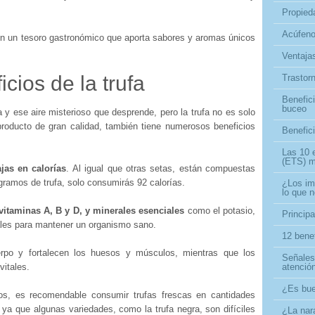
Propieda
Acúfeno
on un tesoro gastronómico que aporta sabores y aromas únicos
Ventajas
icios de la trufa
Trastor
Benefici
buceo
y ese aire misterioso que desprende, pero la trufa no es solo
roducto de gran calidad, también tiene numerosos beneficios
Benefici
Las 10 
(ETS) m
jas en calorías
. Al igual que otras setas, están compuestas
gramos de trufa, solo consumirás 92 calorías.
¿Los im
lo que 
 vitaminas A, B y D, y minerales esenciales
como el potasio,
Principa
tales para mantener un organismo sano.
12 bene
erpo y fortalecen los huesos y músculos, mientras que los
Señales
vitales.
atenció
¿Es bue
os, es recomendable consumir trufas frescas en cantidades
 ya que algunas variedades, como la trufa negra, son difíciles
¿La nar