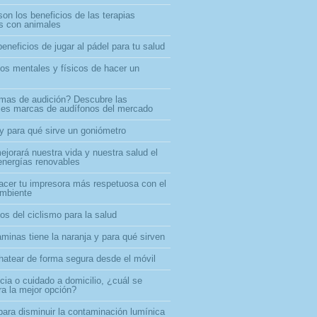
on los beneficios de las terapias
as con animales
eneficios de jugar al pádel para tu salud
ios mentales y físicos de hacer un
mas de audición? Descubre las
ales marcas de audífonos del mercado
y para qué sirve un goniómetro
jorará nuestra vida y nuestra salud el
energías renovables
cer tu impresora más respetuosa con el
mbiente
os del ciclismo para la salud
minas tiene la naranja y para qué sirven
atear de forma segura desde el móvil
cia o cuidado a domicilio, ¿cuál se
ra la mejor opción?
para disminuir la contaminación lumínica