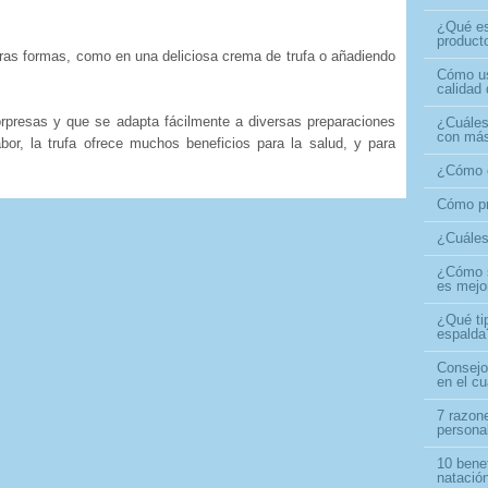
¿Qué es
product
tras formas, como en una deliciosa crema de trufa o añadiendo
Cómo us
calidad 
orpresas y que se adapta fácilmente a diversas preparaciones
¿Cuáles 
con más
bor, la trufa ofrece muchos beneficios para la salud, y para
¿Cómo c
Cómo pr
¿Cuáles 
¿Cómo s
es mejo
¿Qué ti
espalda
Consejo
en el c
7 razone
persona
10 benef
natació