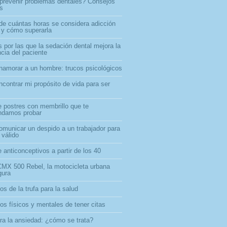
revenir problemas dentales? Consejos
os
 de cuántas horas se considera adicción
l y cómo superarla
 por las que la sedación dental mejora la
cia del paciente
amorar a un hombre: trucos psicológicos
contrar mi propósito de vida para ser
e postres con membrillo que te
ndamos probar
municar un despido a un trabajador para
 válido
 anticonceptivos a partir de los 40
MX 500 Rebel, la motocicleta urbana
gura
os de la trufa para la salud
os físicos y mentales de tener citas
ara la ansiedad: ¿cómo se trata?