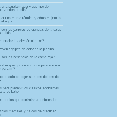
 una parafarmacia y qué tipo de
os venden en ella?
ar una manta térmica y cómo mejora la
del agua
son las carreras de ciencias de la salud
 salidas?
ontrolar la adicción al sexo?
evenir golpes de calor en la piscina
son los beneficios de la carne roja?
aber qué tipo de audífono para sordera
r para mí?
po de sofá escoger si sufres dolores de
?
s para prevenir los clásicos accidentes
uarto de baño
s por las que contratar un entrenador
l
icios mentales y físicos de practicar
n