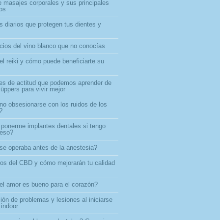
e masajes corporales y sus principales
ios
s diarios que protegen tus dientes y
icios del vino blanco que no conocías
el reiki y cómo puede beneficiarte su
es de actitud que podemos aprender de
üppers para vivir mejor
o obsesionarse con los ruidos de los
?
ponerme implantes dentales si tengo
ueso?
e operaba antes de la anestesia?
ios del CBD y cómo mejorarán tu calidad
el amor es bueno para el corazón?
ón de problemas y lesiones al iniciarse
 indoor