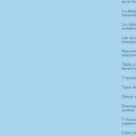
en el ho
La alerg
tratami
La cald
evitarlo
Las téc
masajes
Razones
relacio
Tabla cu
benefici
7 razon
Tipos d
Dormir 
Desmaqu
aceites
7 trucos
superior
Cómo te