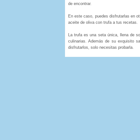
de encontrar.
En este caso, puedes disfrutarlas en o
aceite de oliva con trufa a tus recetas.
La trufa es una seta única, llena de s
culinarias. Además de su exquisito sa
disfrutarlos, solo necesitas probarla.