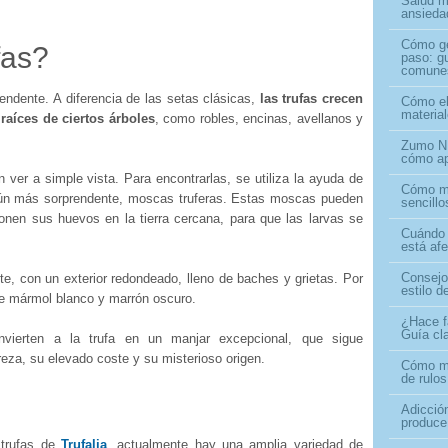
Salud me
ansiedad
Cómo ge
fas?
paso: gu
comune
rendente. A diferencia de las setas clásicas,
las trufas crecen
Cómo ele
materia
 raíces de ciertos árboles
, como robles, encinas, avellanos y
Zumo NF
cómo ap
ver a simple vista. Para encontrarlas, se utiliza la ayuda de
Cómo ma
 aún más sorprendente, moscas truferas. Estas moscas pueden
sencill
ponen sus huevos en la tierra cercana, para que las larvas se
Cuándo 
está af
Consejo
te, con un exterior redondeado, lleno de baches y grietas. Por
estilo d
de mármol blanco y marrón oscuro.
¿Hace f
Guía cla
vierten a la trufa en un manjar excepcional, que sigue
eza, su elevado coste y su misterioso origen.
Cómo mej
de rulos
Adicció
produce
trufas de
Trufalia
, actualmente hay una amplia variedad de