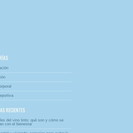
RÍAS
ación
ión
orporal
eportiva
AS RECIENTES
les del vino tinto: qué son y cómo se
an con el bienestar