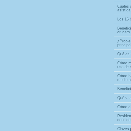
Cuáles s
asistid
Los 15 b
Benefic
crucero
¿Proble
princip
Qué es 
Cómo me
uso de 
Cómo ha
medio a
Benefici
Qué vita
Cómo ch
Residen
conside
Claves 