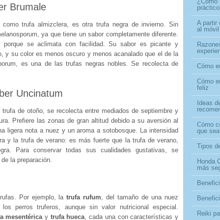
¿Cómo p
ber Brumale
práctic
A partir
 como trufa almizclera, es otra trufa negra de invierno. Sin
al móvi
elanosporum, ya que tiene un sabor completamente diferente.
r porque se aclimata con facilidad. Su sabor es picante y
Razones
experien
o, y su color es menos oscuro y menos acanalado que el de la
orum, es una de las trufas negras nobles. Se recolecta de
Cómo en
Cómo en
feliz
uber Uncinatum
Ideas d
recome
 trufa de otoño, se recolecta entre mediados de septiembre y
ra. Prefiere las zonas de gran altitud debido a su aversión al
Cómo co
una ligera nota a nuez y un aroma a sotobosque. La intensidad
que sea
ra y la trufa de verano: es más fuerte que la trufa de verano,
Tipos de
gra. Para conservar todas sus cualidades gustativas, se
 de la preparación.
Honda C
más se
Benefici
rufas. Por ejemplo, la
trufa rufum
, del tamaño de una nuez
Benefici
los perros truferos, aunque sin valor nutricional especial.
Reiki p
fa mesentérica
y
trufa hueca
, cada una con características y