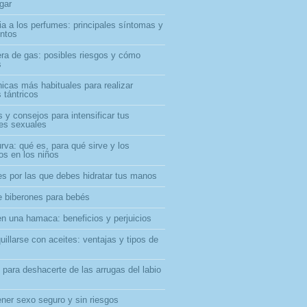
gar
ia a los perfumes: principales síntomas y
entos
era de gas: posibles riesgos y cómo
s
nicas más habituales para realizar
 tántricos
 y consejos para intensificar tus
nes sexuales
rva: qué es, para qué sirve y los
os en los niños
es por las que debes hidratar tus manos
e biberones para bebés
en una hamaca: beneficios y perjuicios
illarse con aceites: ventajas y tipos de
 para deshacerte de las arrugas del labio
ner sexo seguro y sin riesgos