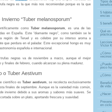
Tipos d
a trufa negra es la que más nos recomiendan porque es la que
benefic
5 hábito
encías
e Invierno “Tuber melanosporum”
5 benef
ientíficamente como
Tuber melanosporum
, es una de las
Qué es 
das en España. Este “diamante negro”, como también se le
práctica
 la región de Teruel y es célebre por su intenso aroma a
Leccion
te que perdura en el paladar. Este excepcional hongo es muy
Víctor K
astronomía española e internacional.
¿Cómo n
vecinos
 trufas negras va de noviembre a marzo, aunque el mejor
 y finales de febrero, cuando alcanzan su plena madurez.
¿Puedo 
poco h
o o Tuber Aestivum
¿Cómo s
e científico es
Tuber aestivum
, se recolecta exclusivamente
Benefic
de vida
asta finales de septiembre. Aunque es la variedad más común,
 de invierno debido a sus aromas y sabores más suaves. Se
¿Hacer 
cortada sobre un plato, aportando frescura y suavidad.
Prevenci
en ciclo