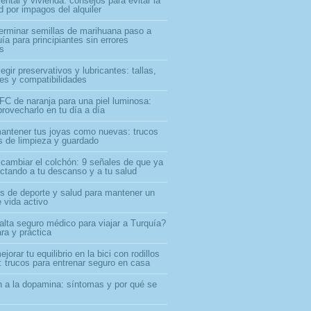
ntal y vivienda: consejos para evitar la
 por impagos del alquiler
rminar semillas de marihuana paso a
ía para principiantes sin errores
s
gir preservativos y lubricantes: tallas,
les y compatibilidades
C de naranja para una piel luminosa:
rovecharlo en tu día a día
ntener tus joyas como nuevas: trucos
os de limpieza y guardado
cambiar el colchón: 9 señales de que ya
ectando a tu descanso y a tu salud
s de deporte y salud para mantener un
e vida activo
alta seguro médico para viajar a Turquía?
ra y práctica
orar tu equilibrio en la bici con rodillos
: trucos para entrenar seguro en casa
n a la dopamina: síntomas y por qué se