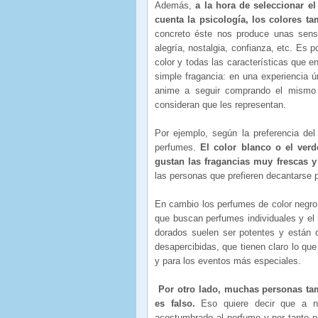
Además,
a
la hora de seleccionar e
cuenta la psicología, los colores 
concreto éste nos produce unas sens
alegría, nostalgia, confianza, etc. Es po
color y todas las características que 
simple fragancia: en una experiencia ú
anime a seguir comprando el mismo p
consideran que les representan.
Por ejemplo, según la preferencia de
perfumes.
El color blanco o el verd
gustan las fragancias muy frescas y
las personas que prefieren decantarse
En cambio los perfumes de color negr
que buscan perfumes individuales y el 
dorados suelen ser potentes y están 
desapercibidas, que tienen claro lo qu
y para los eventos más especiales.
Por otro lado, muchas personas tam
es falso.
Eso quiere decir que a niv
acostumbrado al perfume y por tanto no