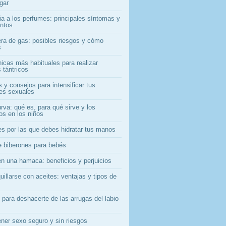
gar
ia a los perfumes: principales síntomas y
entos
era de gas: posibles riesgos y cómo
s
nicas más habituales para realizar
 tántricos
 y consejos para intensificar tus
nes sexuales
rva: qué es, para qué sirve y los
os en los niños
es por las que debes hidratar tus manos
e biberones para bebés
en una hamaca: beneficios y perjuicios
illarse con aceites: ventajas y tipos de
 para deshacerte de las arrugas del labio
ner sexo seguro y sin riesgos