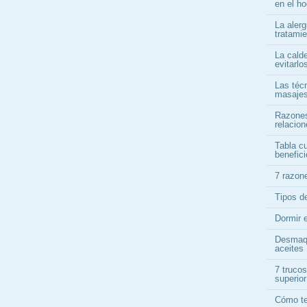
en el ho
La alerg
tratami
La cald
evitarlo
Las téc
masajes
Razones
relacio
Tabla cu
benefici
7 razon
Tipos d
Dormir 
Desmaqu
aceites
7 trucos
superior
Cómo te