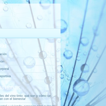
RÍAS
ación
ión
orporal
eportiva
AS RECIENTES
les del vino tinto: qué son y cómo se
an con el bienestar