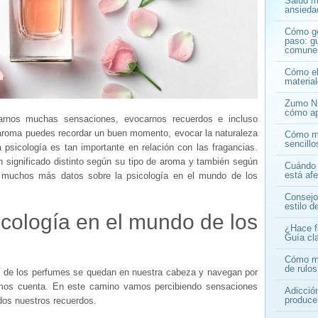
Salud me
ansiedad
Cómo ge
paso: gu
comune
Cómo ele
materia
Zumo NF
cómo ap
rnos muchas sensaciones, evocarnos recuerdos e incluso
aroma puedes recordar un buen momento, evocar la naturaleza
Cómo ma
sencill
a psicología es tan importante en relación con las fragancias.
 significado distinto según su tipo de aroma y también según
Cuándo 
está af
r muchos más datos sobre la psicología en el mundo de los
Consejo
estilo d
icología en el mundo de los
¿Hace f
Guía cla
Cómo mej
de rulos
es de los perfumes se quedan en nuestra cabeza y navegan por
mos cuenta. En este camino vamos percibiendo sensaciones
Adicció
produce
dos nuestros recuerdos.