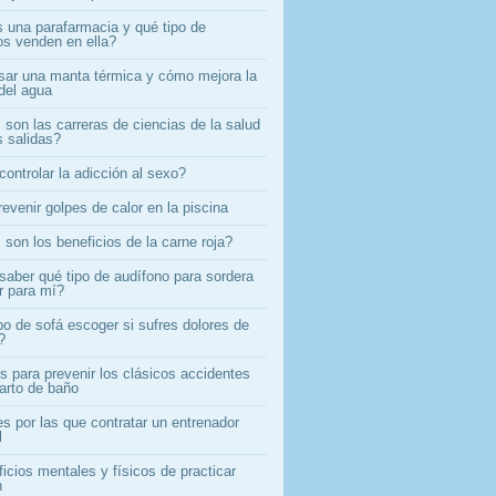
 una parafarmacia y qué tipo de
os venden en ella?
ar una manta térmica y cómo mejora la
del agua
son las carreras de ciencias de la salud
 salidas?
ontrolar la adicción al sexo?
evenir golpes de calor en la piscina
son los beneficios de la carne roja?
aber qué tipo de audífono para sordera
r para mí?
po de sofá escoger si sufres dolores de
?
s para prevenir los clásicos accidentes
uarto de baño
s por las que contratar un entrenador
l
icios mentales y físicos de practicar
n