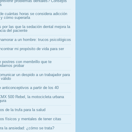
revenir problemas dentales? Consejos
os
 de cuántas horas se considera adicción
l y cómo superarla
 por las que la sedación dental mejora la
cia del paciente
amorar a un hombre: trucos psicológicos
contrar mi propósito de vida para ser
e postres con membrillo que te
ndamos probar
municar un despido a un trabajador para
 válido
 anticonceptivos a partir de los 40
MX 500 Rebel, la motocicleta urbana
gura
os de la trufa para la salud
os físicos y mentales de tener citas
ara la ansiedad: ¿cómo se trata?