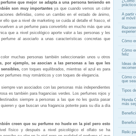
¿Cómo p
l perfume que mejor se adapta a una persona teniendo en
práctic
también son muy importantes
ya que cuando vemos un color
A partir
aciones definidas, como un cambio en el estado de ánimo,
al móvi
r ello que a nivel de marketing se cuida al detalle el frasco, el
envuelven a un perfume para convertirlo en mucho más que una
Razones
experien
nica que a nivel psicológico aporte valor a las personas y les
erfume al asociarlo a unas características concretas que
Cómo en
Cómo en
feliz
l color muchas personas también seleccionarán unos u otros
e, por ejemplo, se asocian a las personas a las que les
Ideas d
recome
 sensibles,
con toques equilibrados, mientras el azul es para
 por perfumes muy románticos y con toques de elegancia.
Cómo co
que sea
o siempre van asociados con las personas más independientes
Tipos de
rosa es también para fragancias verdes. Los perfumes rojos y
destinados siempre a personas a las que no les gusta pasar
Honda C
más se
e quieren y que buscan una fragancia potente para su día a día
Benefici
Benefici
bién creen que su perfume no huele en la piel pero esto
el físico y después a nivel psicológico el olfato se ha
Reiki p
 percibe su olor en la piel pero en realidad el perfume sí que