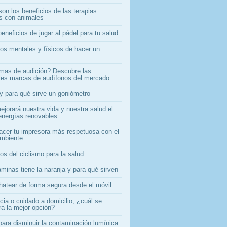
on los beneficios de las terapias
as con animales
eneficios de jugar al pádel para tu salud
ios mentales y físicos de hacer un
mas de audición? Descubre las
ales marcas de audífonos del mercado
y para qué sirve un goniómetro
jorará nuestra vida y nuestra salud el
energías renovables
cer tu impresora más respetuosa con el
mbiente
os del ciclismo para la salud
minas tiene la naranja y para qué sirven
atear de forma segura desde el móvil
cia o cuidado a domicilio, ¿cuál se
ra la mejor opción?
para disminuir la contaminación lumínica