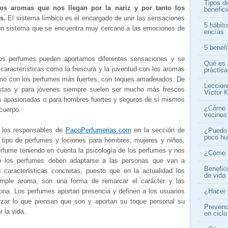
Tipos d
tos aromas que nos llegan por la nariz y por tanto los
benefic
s.
El sistema límbico es el encargado de unir las sensaciones
5 hábito
 un sistema que se encuentra muy cercano a las emociones de
encías
5 benef
los perfumes pueden aportarnos diferentes sensaciones y se
Qué es 
 características como la frescura y la juventud con los aromas
práctica
ismo con los perfumes más fuertes, con toques amaderados. De
Leccion
istas y para jóvenes siempre suelen ser mucho más frescos
Víctor K
s apasionadas o para hombres fuertes y seguros de sí mismos
¿Cómo n
cuerpo.
vecinos
 los responsables de
PacoPerfumerias.com
en la sección de
¿Puedo 
poco h
 tipo de perfumes y lociones para hombres, mujeres y niños,
fume teniendo en cuenta la psicología de los perfumes y nos
¿Cómo s
co los perfumes deben adaptarse a las personas que van a
Benefic
s características concretas, puesto que en la actualidad los
de vida
ple aroma, son una forma de remarcar el carácter y las
¿Hacer 
ona. Los perfumes aportan presencia y definen a los usuarios
orzar lo que piensan que son y aportan su toque personal su
Prevenci
 la vida.
en ciclo