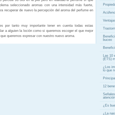
Propieda
oblema seleccionado aromas con una intensidad más fuerte,
ra recuperar de nuevo la percepción del aroma del perfume en
Acúfeno
Ventajas
s por tanto muy importante tener en cuenta todas estas
Trastor
alar a alguien la loción como si queremos escoger el que mejor
lo que queremos expresar con nuestro nuevo aroma.
Benefici
buceo
Benefici
Las 10 
(ETS) m
¿Los im
lo que 
Principa
12 bene
Señales
atenció
¿Es bue
¿La nar