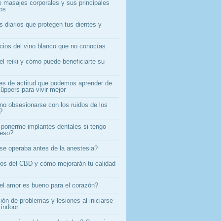
e masajes corporales y sus principales
ios
s diarios que protegen tus dientes y
icios del vino blanco que no conocías
el reiki y cómo puede beneficiarte su
es de actitud que podemos aprender de
üppers para vivir mejor
o obsesionarse con los ruidos de los
?
ponerme implantes dentales si tengo
ueso?
e operaba antes de la anestesia?
ios del CBD y cómo mejorarán tu calidad
el amor es bueno para el corazón?
ón de problemas y lesiones al iniciarse
 indoor