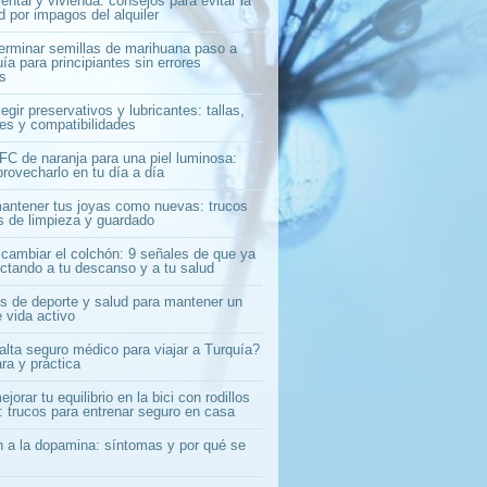
ntal y vivienda: consejos para evitar la
 por impagos del alquiler
rminar semillas de marihuana paso a
ía para principiantes sin errores
s
gir preservativos y lubricantes: tallas,
les y compatibilidades
C de naranja para una piel luminosa:
rovecharlo en tu día a día
ntener tus joyas como nuevas: trucos
os de limpieza y guardado
cambiar el colchón: 9 señales de que ya
ectando a tu descanso y a tu salud
s de deporte y salud para mantener un
e vida activo
alta seguro médico para viajar a Turquía?
ra y práctica
orar tu equilibrio en la bici con rodillos
: trucos para entrenar seguro en casa
n a la dopamina: síntomas y por qué se