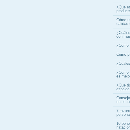
¿Qué es
product
Cómo us
calidad 
¿Cuáles 
con más
¿Cómo c
Cómo pr
¿Cuáles 
¿Cómo s
es mejo
¿Qué ti
espalda
Consejo
en el c
7 razone
persona
10 benef
natació