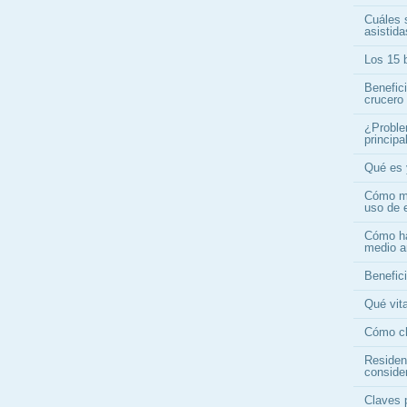
Cuáles s
asistid
Los 15 b
Benefic
crucero
¿Proble
princip
Qué es 
Cómo me
uso de 
Cómo ha
medio a
Benefici
Qué vita
Cómo ch
Residen
conside
Claves 