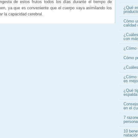
ngesta de estos frutos todos los días durante el tiempo de
¿Qué es
men, ya que es conveniente que el cuerpo vaya asimilando los
product
r la capacidad cerebral.
Cómo us
calidad 
¿Cuáles 
con más
¿Cómo c
Cómo pr
¿Cuáles 
¿Cómo s
es mejo
¿Qué ti
espalda
Consejo
en el c
7 razone
persona
10 benef
natació