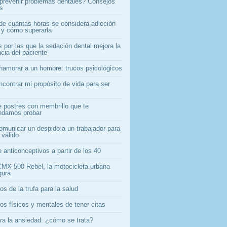
revenir problemas dentales? Consejos
os
 de cuántas horas se considera adicción
l y cómo superarla
 por las que la sedación dental mejora la
cia del paciente
amorar a un hombre: trucos psicológicos
contrar mi propósito de vida para ser
e postres con membrillo que te
ndamos probar
municar un despido a un trabajador para
 válido
 anticonceptivos a partir de los 40
MX 500 Rebel, la motocicleta urbana
gura
os de la trufa para la salud
os físicos y mentales de tener citas
ara la ansiedad: ¿cómo se trata?