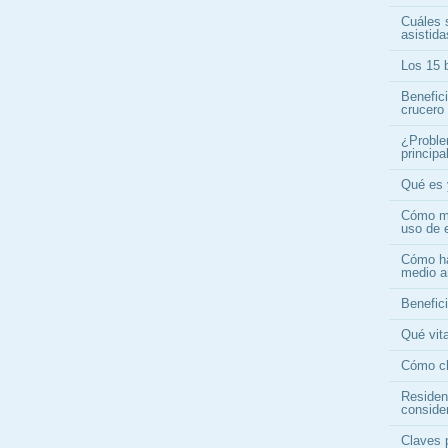
Cuáles s
asistid
Los 15 b
Benefic
crucero
¿Proble
princip
Qué es 
Cómo me
uso de 
Cómo ha
medio a
Benefici
Qué vita
Cómo ch
Residen
conside
Claves 