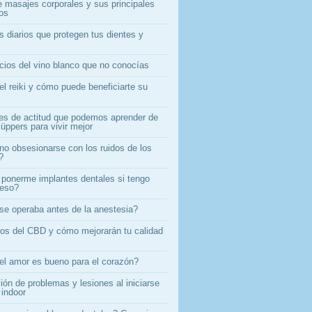
e masajes corporales y sus principales
ios
s diarios que protegen tus dientes y
icios del vino blanco que no conocías
el reiki y cómo puede beneficiarte su
es de actitud que podemos aprender de
üppers para vivir mejor
o obsesionarse con los ruidos de los
?
ponerme implantes dentales si tengo
ueso?
e operaba antes de la anestesia?
ios del CBD y cómo mejorarán tu calidad
el amor es bueno para el corazón?
ón de problemas y lesiones al iniciarse
 indoor