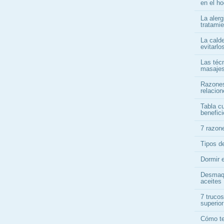
en el ho
La alerg
tratami
La cald
evitarlo
Las téc
masajes
Razones
relacio
Tabla cu
benefici
7 razon
Tipos d
Dormir 
Desmaqu
aceites
7 trucos
superior
Cómo te