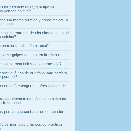
 una parafarmacia y qué tipo de
os venden en ella?
ar una manta térmica y cómo mejora la
del agua
son las carreras de ciencias de la salud
 salidas?
ontrolar la adicción al sexo?
evenir golpes de calor en la piscina
son los beneficios de la carne roja?
aber qué tipo de audífono para sordera
r para mí?
po de sofá escoger si sufres dolores de
?
s para prevenir los clásicos accidentes
uarto de baño
s por las que contratar un entrenador
l
icios mentales y físicos de practicar
n