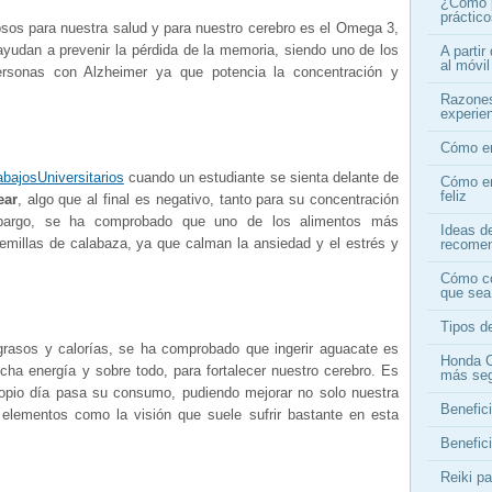
¿Cómo p
práctic
os para nuestra salud y para nuestro cerebro es el Omega 3,
yudan a prevenir la pérdida de la memoria, siendo uno de los
A partir
al móvi
rsonas con Alzheimer ya que potencia la concentración y
Razones
experien
Cómo en
bajosUniversitarios
cuando un estudiante se sienta delante de
Cómo en
feliz
ear
, algo que al final es negativo, tanto para su concentración
mbargo, se ha comprobado que uno de los alimentos más
Ideas d
emillas de calabaza, ya que calman la ansiedad y el estrés y
recome
Cómo co
que sea
Tipos de
rasos y calorías, se ha comprobado que ingerir aguacate es
Honda C
ha energía y sobre todo, para fortalecer nuestro cerebro. Es
más se
ropio día pasa su consumo, pudiendo mejorar no solo nuestra
Benefici
s elementos como la visión que suele sufrir bastante en esta
Benefici
Reiki p