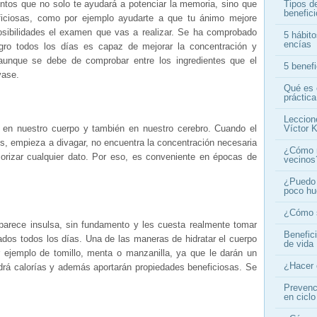
Tipos d
ntos que no solo te ayudará a potenciar la memoria, sino que
benefic
ficiosas, como por ejemplo ayudarte a que tu ánimo mejore
sibilidades el examen que vas a realizar. Se ha comprobado
5 hábito
encías
ro todos los días es capaz de mejorar la concentración y
aunque se debe de comprobar entre los ingredientes que el
5 benef
vase.
Qué es 
práctica
Leccion
Víctor K
 en nuestro cuerpo y también en nuestro cerebro. Cuando el
os, empieza a divagar, no encuentra la concentración necesaria
¿Cómo n
izar cualquier dato. Por eso, es conveniente en épocas de
vecinos
¿Puedo 
poco h
¿Cómo s
arece insulsa, sin fundamento y les cuesta realmente tomar
Benefic
ados todos los días. Una de las maneras de hidratar el cuerpo
de vida
ejemplo de tomillo, menta o manzanilla, ya que le darán un
¿Hacer 
drá calorías y además aportarán propiedades beneficiosas. Se
Prevenci
en ciclo