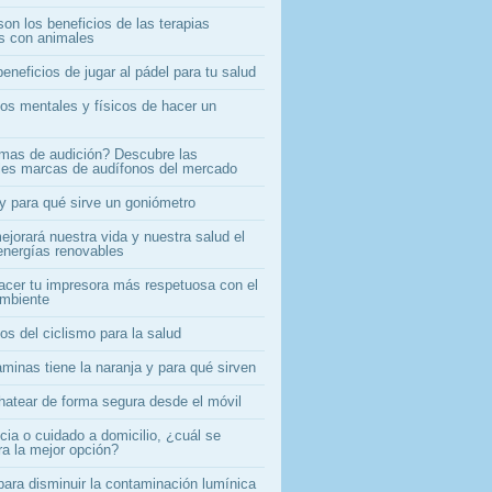
on los beneficios de las terapias
as con animales
eneficios de jugar al pádel para tu salud
ios mentales y físicos de hacer un
mas de audición? Descubre las
ales marcas de audífonos del mercado
y para qué sirve un goniómetro
jorará nuestra vida y nuestra salud el
energías renovables
cer tu impresora más respetuosa con el
mbiente
os del ciclismo para la salud
minas tiene la naranja y para qué sirven
atear de forma segura desde el móvil
cia o cuidado a domicilio, ¿cuál se
ra la mejor opción?
para disminuir la contaminación lumínica