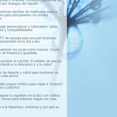
ntal y vivienda: consejos para evitar la
 por impagos del alquiler
rminar semillas de marihuana paso a
ía para principiantes sin errores
s
gir preservativos y lubricantes: tallas,
les y compatibilidades
C de naranja para una piel luminosa:
rovecharlo en tu día a día
ntener tus joyas como nuevas: trucos
os de limpieza y guardado
cambiar el colchón: 9 señales de que ya
ectando a tu descanso y a tu salud
s de deporte y salud para mantener un
e vida activo
alta seguro médico para viajar a Turquía?
ra y práctica
orar tu equilibrio en la bici con rodillos
: trucos para entrenar seguro en casa
n a la dopamina: síntomas y por qué se