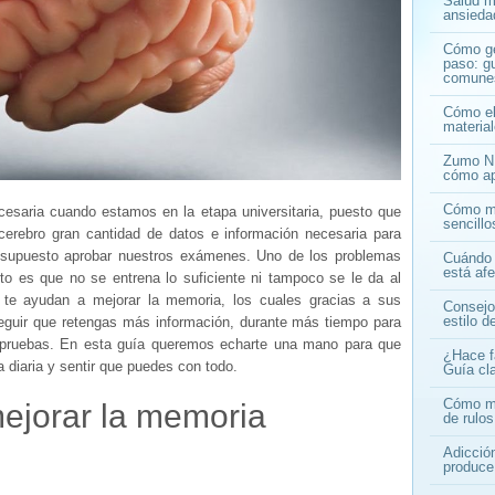
Salud me
ansiedad
Cómo ge
paso: gu
comune
Cómo ele
materia
Zumo NF
cómo ap
Cómo ma
saria cuando estamos en la etapa universitaria, puesto que
sencill
erebro gran cantidad de datos e información necesaria para
or supuesto aprobar nuestros exámenes. Uno de los problemas
Cuándo 
está af
o es que no se entrena lo suficiente ni tampoco se le da al
 te ayudan a mejorar la memoria, los cuales gracias a sus
Consejo
estilo d
eguir que retengas más información, durante más tiempo para
 pruebas. En esta guía queremos echarte una mano para que
¿Hace f
a diaria y sentir que puedes con todo.
Guía cla
Cómo mej
ejorar la memoria
de rulos
Adicció
produce