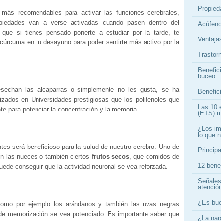
Propieda
más recomendables para activar las funciones cerebrales,
piedades van a verse activadas cuando pasen dentro del
Acúfeno
o que si tienes pensado ponerte a estudiar por la tarde, te
Ventajas
úrcuma en tu desayuno para poder sentirte más activo por la
Trastor
Benefici
buceo
echan las alcaparras o simplemente no les gusta, se ha
Benefici
izados en Universidades prestigiosas que los polifenoles que
Las 10 
nte para potenciar la concentración y la memoria.
(ETS) m
¿Los im
lo que 
ntes será beneficioso para la salud de nuestro cerebro. Uno de
Principa
on las nueces o también ciertos
frutos secos
, que comidos de
12 bene
ede conseguir que la actividad neuronal se vea reforzada.
Señales
atenció
¿Es bue
e como por ejemplo los arándanos y también las uvas negras
de memorización se vea potenciado. Es importante saber que
¿La nar