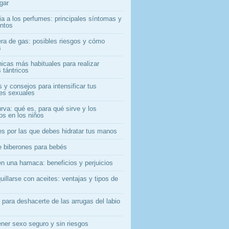
gar
ia a los perfumes: principales síntomas y
entos
era de gas: posibles riesgos y cómo
s
nicas más habituales para realizar
 tántricos
 y consejos para intensificar tus
nes sexuales
rva: qué es, para qué sirve y los
os en los niños
es por las que debes hidratar tus manos
e biberones para bebés
en una hamaca: beneficios y perjuicios
illarse con aceites: ventajas y tipos de
 para deshacerte de las arrugas del labio
ner sexo seguro y sin riesgos