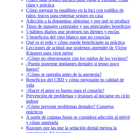
clara y práctica
Cómo mejorar tu equilibrio en la bici con rodillos de
rulos: trucos para entrenar seguro en casa
Adicción a la dopamina: síntomas y por qué se produce
Tipos de masajes corporales y sus principales beneficios
5 hábitos diarios que protegen tus dientes y encías
5 beneficios del vino blanco que no conocías
Qué es el reiki y cómo puede beneficiarte su práctica
Lecciones de actitud que podemos aprender de Víctor
Küppers para vivir mejor
¿Cómo no obsesionarse con los ruidos de los vecinos?
¿Puedo ponerme implantes dentales si tengo poco
hueso?
¿Cómo se operaba antes de la anestesia?
Beneficios del CBD y cómo mejorarán tu calidad de
vida
¿Hacer el amor es bueno para el corazón?
Prevención de problemas y lesiones al iniciarse en ciclo
indoor
¿Cómo prevenir problemas dentales? Consejos
prácticos
A partir de cuántas horas se considera adicción al móvil
y cómo superarla
Razones por las que la sedación dental mejora la