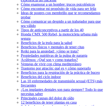
experiencia del paciente
Cómo enamorar a un hombre: trucos psicológicos
Cómo encontrar mi propósito de vida para ser feliz
Ideas de postres con membrillo que te recomendamos
probar
Cómo comunicar un despido a un trabajador para que
sea válido
Tipos de anticonceptivos a partir de los 40
Honda CMX 500 Rebel, la motocicleta urbana más
segura
Beneficios de la trufa para la salud
Beneficios físicos y mentales de tener citas
Reiki para la ansiedad: ¿cómo se trata?
Propiedades nutritivas de la pulpa de naranja
Acúfenos: ¿Qué son y como tratarlos?
Ventajas de vivir con clima mediterráneo
Trastorno por atracón: qué es y cómo superarlo
Beneficios para la respiración de la práctica de buceo
Beneficios del ciclo indoor
Las 10 enfermedades de transmisión sexual (ETS) más
frecuentes
¿Los implantes dentales son para siempre? Todo lo que
necesitas saber
Principales causas del dolor de oído
12 beneficios de tener plantas en casa