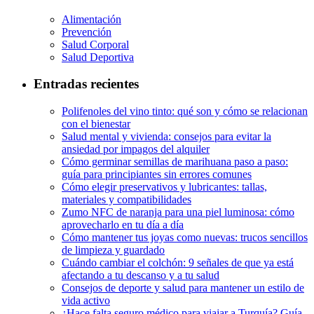
Alimentación
Prevención
Salud Corporal
Salud Deportiva
Entradas recientes
Polifenoles del vino tinto: qué son y cómo se relacionan
con el bienestar
Salud mental y vivienda: consejos para evitar la
ansiedad por impagos del alquiler
Cómo germinar semillas de marihuana paso a paso:
guía para principiantes sin errores comunes
Cómo elegir preservativos y lubricantes: tallas,
materiales y compatibilidades
Zumo NFC de naranja para una piel luminosa: cómo
aprovecharlo en tu día a día
Cómo mantener tus joyas como nuevas: trucos sencillos
de limpieza y guardado
Cuándo cambiar el colchón: 9 señales de que ya está
afectando a tu descanso y a tu salud
Consejos de deporte y salud para mantener un estilo de
vida activo
¿Hace falta seguro médico para viajar a Turquía? Guía