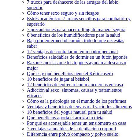
7 trucos para deshacerte de las arrugas del labio
superior
Cómo tener sexo seguro y sin riesgos
Estrés académico: 7 trucos sencillos para combatirlo y
superarlo
7 precauciones para hacer rafting de manera segura
6 beneficios de los humidificadores para la salud
Baja por enfermedad común: todo lo que necesitas
saber
12 ventajas de contratar un entrenador personal
Beneficios saludables de dormir en un futón japonés
Razones por las que los toppers ayudan a descansar
mejor
Qué es y qué beneficios tiene el Kéfir casero
10 beneficios de jugar al béisbol
12 beneficios de entrenar con mancuernas en casa
Adicción al sexo: síntomas, causas y tratamientos
eficaces
Cómo es la psicología en el mundo de los perfumes
Ventajas y beneficios de envasar al vacío los alimentos
10 beneficios del yogur natural para tu salud
Qué beneficios aporta el arroz a tu dieta
Por qué es aconsejable tener un tensiómetro en casa
7 ventajas saludables de la depilación corporal
Diferencia entre polvo compacto y polvo suelto