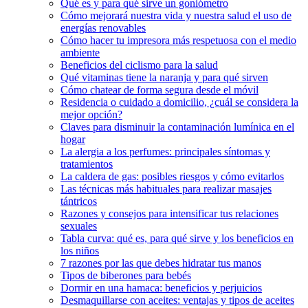
Qué es y para qué sirve un goniómetro
Cómo mejorará nuestra vida y nuestra salud el uso de
energías renovables
Cómo hacer tu impresora más respetuosa con el medio
ambiente
Beneficios del ciclismo para la salud
Qué vitaminas tiene la naranja y para qué sirven
Cómo chatear de forma segura desde el móvil
Residencia o cuidado a domicilio, ¿cuál se considera la
mejor opción?
Claves para disminuir la contaminación lumínica en el
hogar
La alergia a los perfumes: principales síntomas y
tratamientos
La caldera de gas: posibles riesgos y cómo evitarlos
Las técnicas más habituales para realizar masajes
tántricos
Razones y consejos para intensificar tus relaciones
sexuales
Tabla curva: qué es, para qué sirve y los beneficios en
los niños
7 razones por las que debes hidratar tus manos
Tipos de biberones para bebés
Dormir en una hamaca: beneficios y perjuicios
Desmaquillarse con aceites: ventajas y tipos de aceites