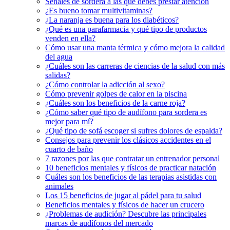
Señales de sordera a las que debes prestar atención
¿Es bueno tomar multivitaminas?
¿La naranja es buena para los diabéticos?
¿Qué es una parafarmacia y qué tipo de productos
venden en ella?
Cómo usar una manta térmica y cómo mejora la calidad
del agua
¿Cuáles son las carreras de ciencias de la salud con más
salidas?
¿Cómo controlar la adicción al sexo?
Cómo prevenir golpes de calor en la piscina
¿Cuáles son los beneficios de la carne roja?
¿Cómo saber qué tipo de audífono para sordera es
mejor para mí?
¿Qué tipo de sofá escoger si sufres dolores de espalda?
Consejos para prevenir los clásicos accidentes en el
cuarto de baño
7 razones por las que contratar un entrenador personal
10 beneficios mentales y físicos de practicar natación
Cuáles son los beneficios de las terapias asistidas con
animales
Los 15 beneficios de jugar al pádel para tu salud
Beneficios mentales y físicos de hacer un crucero
¿Problemas de audición? Descubre las principales
marcas de audífonos del mercado