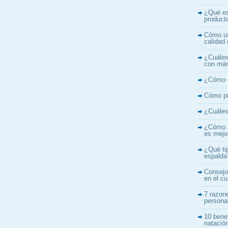
¿Qué es
product
Cómo us
calidad 
¿Cuáles 
con más
¿Cómo c
Cómo pr
¿Cuáles 
¿Cómo s
es mejo
¿Qué ti
espalda
Consejo
en el c
7 razone
persona
10 benef
natació