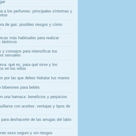
gar
ia a los perfumes: principales síntomas y
entos
era de gas: posibles riesgos y cómo
s
nicas más habituales para realizar
 tántricos
 y consejos para intensificar tus
nes sexuales
rva: qué es, para qué sirve y los
os en los niños
es por las que debes hidratar tus manos
e biberones para bebés
en una hamaca: beneficios y perjuicios
illarse con aceites: ventajas y tipos de
 para deshacerte de las arrugas del labio
ner sexo seguro y sin riesgos