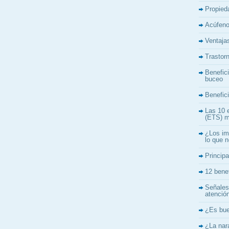
Propieda
Acúfeno
Ventajas
Trastor
Benefici
buceo
Benefici
Las 10 
(ETS) m
¿Los im
lo que 
Principa
12 bene
Señales
atenció
¿Es bue
¿La nar