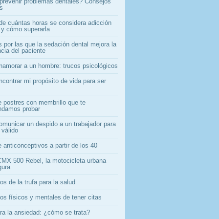
revenir problemas dentales? Consejos
os
 de cuántas horas se considera adicción
l y cómo superarla
 por las que la sedación dental mejora la
cia del paciente
amorar a un hombre: trucos psicológicos
contrar mi propósito de vida para ser
e postres con membrillo que te
ndamos probar
municar un despido a un trabajador para
 válido
 anticonceptivos a partir de los 40
MX 500 Rebel, la motocicleta urbana
gura
os de la trufa para la salud
os físicos y mentales de tener citas
ara la ansiedad: ¿cómo se trata?