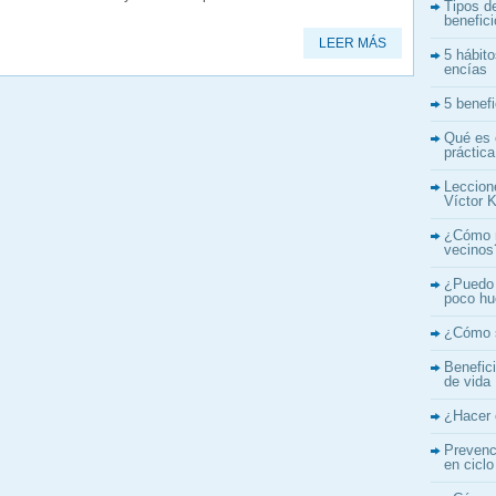
Tipos d
benefic
LEER MÁS
5 hábito
encías
5 benef
Qué es 
práctica
Leccion
Víctor K
¿Cómo n
vecinos
¿Puedo 
poco h
¿Cómo s
Benefic
de vida
¿Hacer 
Prevenci
en ciclo