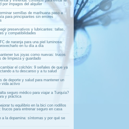
ntal y vivienda: consejos para evitar la
 por impagos del alquiler
rminar semillas de marihuana paso a
ía para principiantes sin errores
s
gir preservativos y lubricantes: tallas,
les y compatibilidades
C de naranja para una piel luminosa:
rovecharlo en tu día a día
ntener tus joyas como nuevas: trucos
os de limpieza y guardado
cambiar el colchón: 9 señales de que ya
ectando a tu descanso y a tu salud
s de deporte y salud para mantener un
e vida activo
alta seguro médico para viajar a Turquía?
ra y práctica
orar tu equilibrio en la bici con rodillos
: trucos para entrenar seguro en casa
n a la dopamina: síntomas y por qué se