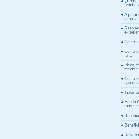
¿Cómo p
práctic
A partir
al móvi
Razones
experien
Cómo en
Cómo en
feliz
Ideas d
recome
Cómo co
que sea
Tipos de
Honda C
más se
Benefici
Benefici
Reiki p