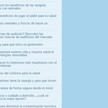
on los beneficios de las terapias
as con animales
eneficios de jugar al pádel para tu salud
ios mentales y físicos de hacer un
mas de audición? Descubre las
ales marcas de audífonos del mercado
y para qué sirve un goniómetro
jorará nuestra vida y nuestra salud el
energías renovables
cer tu impresora más respetuosa con el
mbiente
os del ciclismo para la salud
minas tiene la naranja y para qué sirven
atear de forma segura desde el móvil
cia o cuidado a domicilio, ¿cuál se
ra la mejor opción?
para disminuir la contaminación lumínica