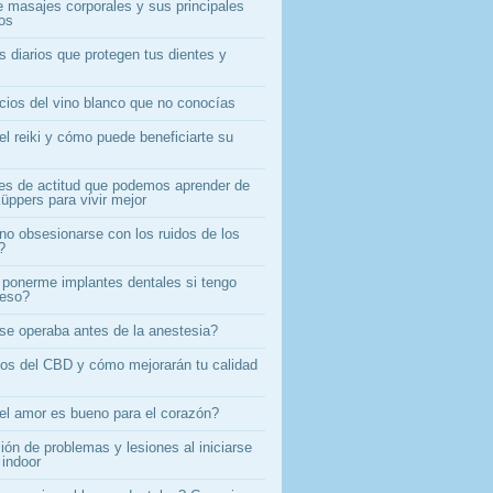
e masajes corporales y sus principales
ios
s diarios que protegen tus dientes y
icios del vino blanco que no conocías
el reiki y cómo puede beneficiarte su
es de actitud que podemos aprender de
üppers para vivir mejor
o obsesionarse con los ruidos de los
?
ponerme implantes dentales si tengo
ueso?
e operaba antes de la anestesia?
ios del CBD y cómo mejorarán tu calidad
el amor es bueno para el corazón?
ón de problemas y lesiones al iniciarse
 indoor