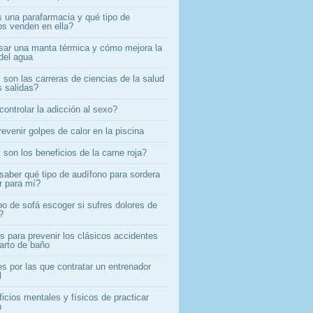
 una parafarmacia y qué tipo de
os venden en ella?
ar una manta térmica y cómo mejora la
del agua
son las carreras de ciencias de la salud
 salidas?
ontrolar la adicción al sexo?
evenir golpes de calor en la piscina
son los beneficios de la carne roja?
aber qué tipo de audífono para sordera
r para mí?
po de sofá escoger si sufres dolores de
?
s para prevenir los clásicos accidentes
uarto de baño
s por las que contratar un entrenador
l
icios mentales y físicos de practicar
n