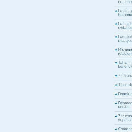
en el ho
La alerg
tratami
La cald
evitarlo
Las téc
masajes
Razones
relacio
Tabla cu
benefici
7 razon
Tipos d
Dormir 
Desmaqu
aceites
7 trucos
superior
Cómo te