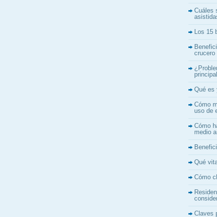
Cuáles s
asistid
Los 15 b
Benefic
crucero
¿Proble
princip
Qué es 
Cómo me
uso de 
Cómo ha
medio a
Benefici
Qué vita
Cómo ch
Residen
conside
Claves 