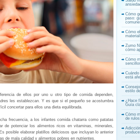
Salud me
ansiedad
Cómo ge
paso: gu
comune
Cómo ele
materia
Zumo NF
cómo ap
Cómo ma
sencill
Cuándo 
está af
Consejo
estilo d
eferencia de ellos por uno u otro tipo de comida dependen,
¿Hace f
adres les establezcan. Y es que si el pequeño se acostumbra
Guía cla
fícil concertar para ellos una dieta equilibrada.
Cómo mej
de rulos
ucha frecuencia, a los infantes comida chatarra como patatas
ar de potenciar los alimentos ricos en vitaminas, minerales,
Adicció
s posible elaborar platillos deliciosos que incluyan lo anterior
produce
as de mala calidad y alimentos pobres en nutrientes.