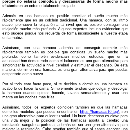
porque no estarás cómodo/a y descansarás de forma mucho más
eficiente
en un entorno totalmente relajado.
Además en una hamaca es posible conciliar el sueño mucho más
rápidamente que en un colchón tradicional. Una hamaca, con su ritmo
suave, promueve la relajación a tal nivel que es posible conseguir una
relajación mucho más profunda. Algunos expertos incluso evidencian que
esto sucede porque nos recuerda de forma inconsciente a nuestra etapa
en la matriz.
Asimismo, con una hamaca además de conseguir dormirte más
rápidamente también es posible que consigas un sueño mucho más
profundo, como también evidencian muchos estudios, que en la
actualidad han demostrado como el balanceo es una gran alternativa para
sincronizar la actividad a nivel cerebral y estimular el descanso. De esta
manera, dormir en una hamaca es una gran alternativa para que puedas
despertarte como nuevo.
Por si todo esto fuera poco, si te decides a dormir en una hamaca se
acabó lo de hacer la cama. Simplemente tendrás que colgar y descolgar
la hamaca cuando quieras hacerlo, lavarla semanalmente y usar una
manta en las noches más frías.
Asimismo, todos los expertos coinciden también en que las hamacas
como los modelos que puedes encontrar en
https://hamacas10.top/
, son
una gran alternativa para cuidar tu salud. Un buen descanso es clave para
una vida mejor y la posición de las hamacas aporta al cerebro una
circulación sanguínea perfecta, además de ser una gran alternativa para
mejorar la respiración. Cabe reseñar también que si sabes escoger una