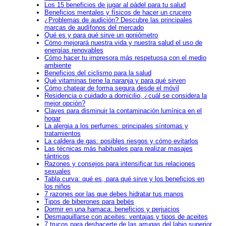
Los 15 beneficios de jugar al pádel para tu salud
Beneficios mentales y físicos de hacer un crucero
¿Problemas de audición? Descubre las principales
marcas de audífonos del mercado
Qué es y para qué sirve un goniómetro
Cómo mejorará nuestra vida y nuestra salud el uso de
energías renovables
Cómo hacer tu impresora más respetuosa con el medio
ambiente
Beneficios del ciclismo para la salud
Qué vitaminas tiene la naranja y para qué sirven
Cómo chatear de forma segura desde el móvil
Residencia o cuidado a domicilio, ¿cuál se considera la
mejor opción?
Claves para disminuir la contaminación lumínica en el
hogar
La alergia a los perfumes: principales síntomas y
tratamientos
La caldera de gas: posibles riesgos y cómo evitarlos
Las técnicas más habituales para realizar masajes
tántricos
Razones y consejos para intensificar tus relaciones
sexuales
Tabla curva: qué es, para qué sirve y los beneficios en
los niños
7 razones por las que debes hidratar tus manos
Tipos de biberones para bebés
Dormir en una hamaca: beneficios y perjuicios
Desmaquillarse con aceites: ventajas y tipos de aceites
7 trucos para deshacerte de las arrugas del labio superior