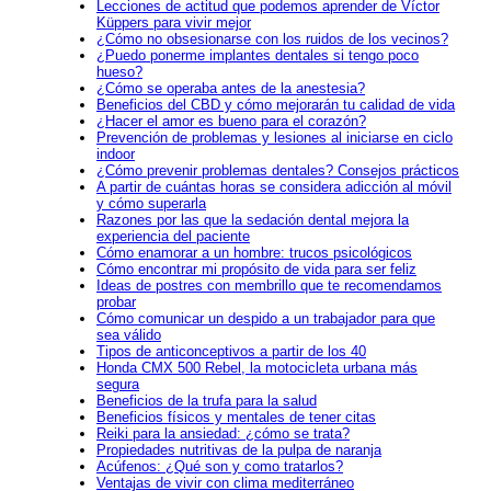
Lecciones de actitud que podemos aprender de Víctor
Küppers para vivir mejor
¿Cómo no obsesionarse con los ruidos de los vecinos?
¿Puedo ponerme implantes dentales si tengo poco
hueso?
¿Cómo se operaba antes de la anestesia?
Beneficios del CBD y cómo mejorarán tu calidad de vida
¿Hacer el amor es bueno para el corazón?
Prevención de problemas y lesiones al iniciarse en ciclo
indoor
¿Cómo prevenir problemas dentales? Consejos prácticos
A partir de cuántas horas se considera adicción al móvil
y cómo superarla
Razones por las que la sedación dental mejora la
experiencia del paciente
Cómo enamorar a un hombre: trucos psicológicos
Cómo encontrar mi propósito de vida para ser feliz
Ideas de postres con membrillo que te recomendamos
probar
Cómo comunicar un despido a un trabajador para que
sea válido
Tipos de anticonceptivos a partir de los 40
Honda CMX 500 Rebel, la motocicleta urbana más
segura
Beneficios de la trufa para la salud
Beneficios físicos y mentales de tener citas
Reiki para la ansiedad: ¿cómo se trata?
Propiedades nutritivas de la pulpa de naranja
Acúfenos: ¿Qué son y como tratarlos?
Ventajas de vivir con clima mediterráneo