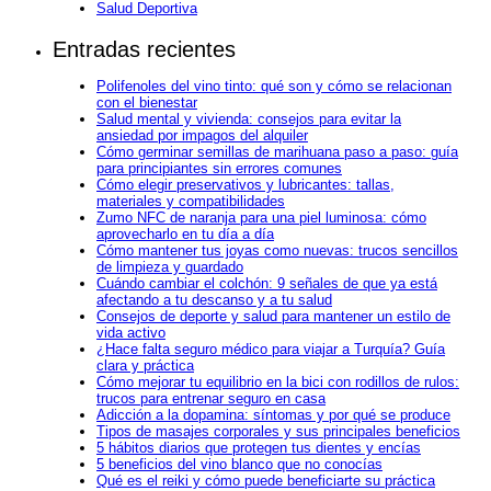
Salud Deportiva
Entradas recientes
Polifenoles del vino tinto: qué son y cómo se relacionan
con el bienestar
Salud mental y vivienda: consejos para evitar la
ansiedad por impagos del alquiler
Cómo germinar semillas de marihuana paso a paso: guía
para principiantes sin errores comunes
Cómo elegir preservativos y lubricantes: tallas,
materiales y compatibilidades
Zumo NFC de naranja para una piel luminosa: cómo
aprovecharlo en tu día a día
Cómo mantener tus joyas como nuevas: trucos sencillos
de limpieza y guardado
Cuándo cambiar el colchón: 9 señales de que ya está
afectando a tu descanso y a tu salud
Consejos de deporte y salud para mantener un estilo de
vida activo
¿Hace falta seguro médico para viajar a Turquía? Guía
clara y práctica
Cómo mejorar tu equilibrio en la bici con rodillos de rulos:
trucos para entrenar seguro en casa
Adicción a la dopamina: síntomas y por qué se produce
Tipos de masajes corporales y sus principales beneficios
5 hábitos diarios que protegen tus dientes y encías
5 beneficios del vino blanco que no conocías
Qué es el reiki y cómo puede beneficiarte su práctica