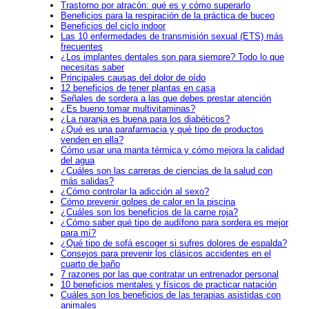
Trastorno por atracón: qué es y cómo superarlo
Beneficios para la respiración de la práctica de buceo
Beneficios del ciclo indoor
Las 10 enfermedades de transmisión sexual (ETS) más
frecuentes
¿Los implantes dentales son para siempre? Todo lo que
necesitas saber
Principales causas del dolor de oído
12 beneficios de tener plantas en casa
Señales de sordera a las que debes prestar atención
¿Es bueno tomar multivitaminas?
¿La naranja es buena para los diabéticos?
¿Qué es una parafarmacia y qué tipo de productos
venden en ella?
Cómo usar una manta térmica y cómo mejora la calidad
del agua
¿Cuáles son las carreras de ciencias de la salud con
más salidas?
¿Cómo controlar la adicción al sexo?
Cómo prevenir golpes de calor en la piscina
¿Cuáles son los beneficios de la carne roja?
¿Cómo saber qué tipo de audífono para sordera es mejor
para mí?
¿Qué tipo de sofá escoger si sufres dolores de espalda?
Consejos para prevenir los clásicos accidentes en el
cuarto de baño
7 razones por las que contratar un entrenador personal
10 beneficios mentales y físicos de practicar natación
Cuáles son los beneficios de las terapias asistidas con
animales