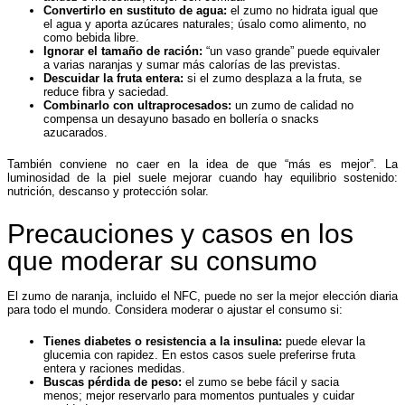
Convertirlo en sustituto de agua:
el zumo no hidrata igual que
el agua y aporta azúcares naturales; úsalo como alimento, no
como bebida libre.
Ignorar el tamaño de ración:
“un vaso grande” puede equivaler
a varias naranjas y sumar más calorías de las previstas.
Descuidar la fruta entera:
si el zumo desplaza a la fruta, se
reduce fibra y saciedad.
Combinarlo con ultraprocesados:
un zumo de calidad no
compensa un desayuno basado en bollería o snacks
azucarados.
También conviene no caer en la idea de que “más es mejor”. La
luminosidad de la piel suele mejorar cuando hay equilibrio sostenido:
nutrición, descanso y protección solar.
Precauciones y casos en los
que moderar su consumo
El zumo de naranja, incluido el NFC, puede no ser la mejor elección diaria
para todo el mundo. Considera moderar o ajustar el consumo si:
Tienes diabetes o resistencia a la insulina:
puede elevar la
glucemia con rapidez. En estos casos suele preferirse fruta
entera y raciones medidas.
Buscas pérdida de peso:
el zumo se bebe fácil y sacia
menos; mejor reservarlo para momentos puntuales y cuidar