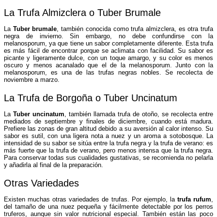
La Trufa Almizclera o Tuber Brumale
La
Tuber brumale
, también conocida como trufa almizclera, es otra trufa
negra de invierno. Sin embargo, no debe confundirse con la
melanosporum, ya que tiene un sabor completamente diferente. Esta trufa
es más fácil de encontrar porque se aclimata con facilidad. Su sabor es
picante y ligeramente dulce, con un toque amargo, y su color es menos
oscuro y menos acanalado que el de la melanosporum. Junto con la
melanosporum, es una de las trufas negras nobles. Se recolecta de
noviembre a marzo.
La Trufa de Borgoña o Tuber Uncinatum
La
Tuber uncinatum
, también llamada trufa de otoño, se recolecta entre
mediados de septiembre y finales de diciembre, cuando está madura.
Prefiere las zonas de gran altitud debido a su aversión al calor intenso. Su
sabor es sutil, con una ligera nota a nuez y un aroma a sotobosque. La
intensidad de su sabor se sitúa entre la trufa negra y la trufa de verano: es
más fuerte que la trufa de verano, pero menos intensa que la trufa negra.
Para conservar todas sus cualidades gustativas, se recomienda no pelarla
y añadirla al final de la preparación.
Otras Variedades
Existen muchas otras variedades de trufas. Por ejemplo, la
trufa rufum
,
del tamaño de una nuez pequeña y fácilmente detectable por los perros
truferos, aunque sin valor nutricional especial. También están las poco