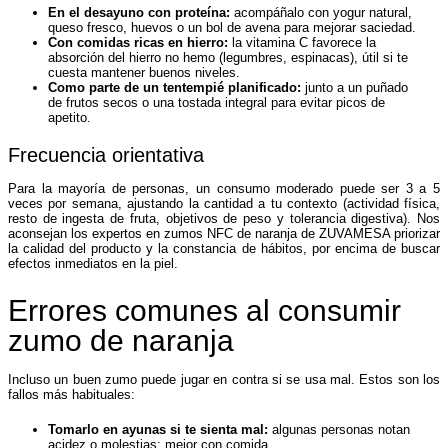
En el desayuno con proteína:
acompáñalo con yogur natural,
queso fresco, huevos o un bol de avena para mejorar saciedad.
Con comidas ricas en hierro:
la vitamina C favorece la
absorción del hierro no hemo (legumbres, espinacas), útil si te
cuesta mantener buenos niveles.
Como parte de un tentempié planificado:
junto a un puñado
de frutos secos o una tostada integral para evitar picos de
apetito.
Frecuencia orientativa
Para la mayoría de personas, un consumo moderado puede ser 3 a 5
veces por semana, ajustando la cantidad a tu contexto (actividad física,
resto de ingesta de fruta, objetivos de peso y tolerancia digestiva). Nos
aconsejan los expertos en zumos NFC de naranja de ZUVAMESA priorizar
la calidad del producto y la constancia de hábitos, por encima de buscar
efectos inmediatos en la piel.
Errores comunes al consumir
zumo de naranja
Incluso un buen zumo puede jugar en contra si se usa mal. Estos son los
fallos más habituales:
Tomarlo en ayunas si te sienta mal:
algunas personas notan
acidez o molestias; mejor con comida.