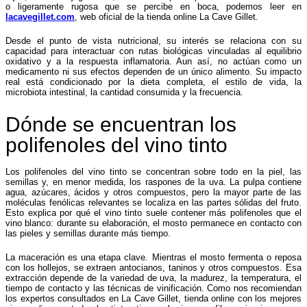
o ligeramente rugosa que se percibe en boca, podemos leer en
lacavegillet.com
, web oficial de la tienda online La Cave Gillet.
Desde el punto de vista nutricional, su interés se relaciona con su
capacidad para interactuar con rutas biológicas vinculadas al equilibrio
oxidativo y a la respuesta inflamatoria. Aun así, no actúan como un
medicamento ni sus efectos dependen de un único alimento. Su impacto
real está condicionado por la dieta completa, el estilo de vida, la
microbiota intestinal, la cantidad consumida y la frecuencia.
Dónde se encuentran los
polifenoles del vino tinto
Los polifenoles del vino tinto se concentran sobre todo en la piel, las
semillas y, en menor medida, los raspones de la uva. La pulpa contiene
agua, azúcares, ácidos y otros compuestos, pero la mayor parte de las
moléculas fenólicas relevantes se localiza en las partes sólidas del fruto.
Esto explica por qué el vino tinto suele contener más polifenoles que el
vino blanco: durante su elaboración, el mosto permanece en contacto con
las pieles y semillas durante más tiempo.
La maceración es una etapa clave. Mientras el mosto fermenta o reposa
con los hollejos, se extraen antocianos, taninos y otros compuestos. Esa
extracción depende de la variedad de uva, la madurez, la temperatura, el
tiempo de contacto y las técnicas de vinificación. Como nos recomiendan
los expertos consultados en La Cave Gillet, tienda online con los mejores