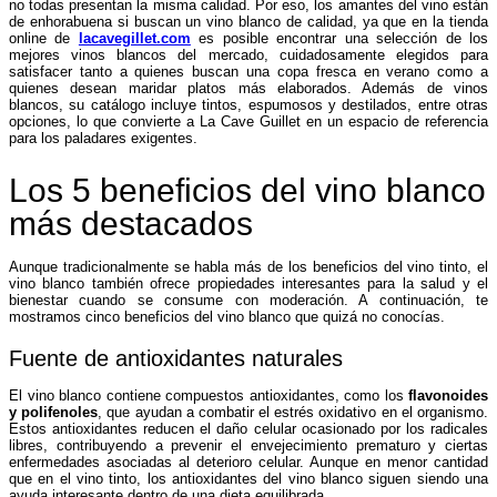
no todas presentan la misma calidad. Por eso, los amantes del vino están
de enhorabuena si buscan un vino blanco de calidad, ya que en la tienda
online de
lacavegillet.com
es posible encontrar una selección de los
mejores vinos blancos del mercado, cuidadosamente elegidos para
satisfacer tanto a quienes buscan una copa fresca en verano como a
quienes desean maridar platos más elaborados. Además de vinos
blancos, su catálogo incluye tintos, espumosos y destilados, entre otras
opciones, lo que convierte a La Cave Guillet en un espacio de referencia
para los paladares exigentes.
Los 5 beneficios del vino blanco
más destacados
Aunque tradicionalmente se habla más de los beneficios del vino tinto, el
vino blanco también ofrece propiedades interesantes para la salud y el
bienestar cuando se consume con moderación. A continuación, te
mostramos cinco beneficios del vino blanco que quizá no conocías.
Fuente de antioxidantes naturales
El vino blanco contiene compuestos antioxidantes, como los
flavonoides
y polifenoles
, que ayudan a combatir el estrés oxidativo en el organismo.
Estos antioxidantes reducen el daño celular ocasionado por los radicales
libres, contribuyendo a prevenir el envejecimiento prematuro y ciertas
enfermedades asociadas al deterioro celular. Aunque en menor cantidad
que en el vino tinto, los antioxidantes del vino blanco siguen siendo una
ayuda interesante dentro de una dieta equilibrada.