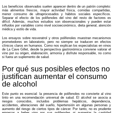
Los beneficios observados suelen aparecer dentro de un patrón completo:
más alimentos frescos, mayor actividad física, comidas compartidas,
menor consumo de ultraprocesados y hábitos sociales específicos.
Separar el efecto de los polifenoles del vino del resto de factores es
difícil. Además, muchos estudios son observacionales y pueden estar
influidos por variables como nivel socioeconómico, dieta general, atención
médica y estilo de vida.
Los ensayos sobre resveratrol y otros polifenoles muestran mecanismos
prometedores en laboratorio, pero no siempre se traducen en efectos
clínicos claros en humanos. Como nos explican los especialistas en vinos
de La Cave Gillet, desde la perspectiva gastronómica conviene valorar el
vino por su origen, elaboración, armonía y disfrute responsable, no como
si fuera un suplemento de salud.
Por qué sus posibles efectos no
justifican aumentar el consumo
de alcohol
Este punto es esencial: la presencia de polifenoles no convierte al vino
tinto en una recomendación universal de salud. El alcohol se asocia a
riesgos conocidos, incluidos problemas hepáticos, dependencia,
accidentes, alteraciones del sueño, hipertensión en algunas personas y
aumento del riesgo de ciertos tipos de cáncer. Por tanto, no es prudente
empezar a beber vino por sus polifenoles ni aumentar la cantidad