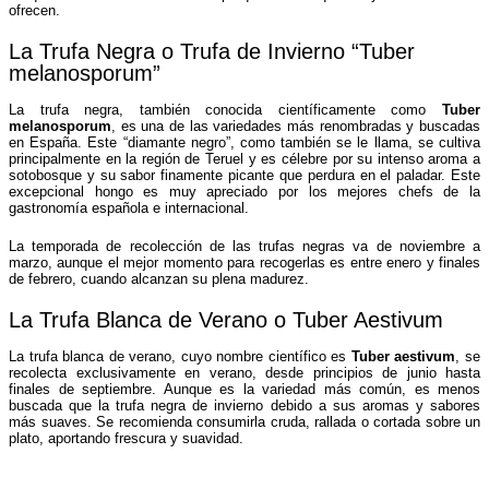
ofrecen.
La Trufa Negra o Trufa de Invierno “Tuber
melanosporum”
La trufa negra, también conocida científicamente como
Tuber
melanosporum
, es una de las variedades más renombradas y buscadas
en España. Este “diamante negro”, como también se le llama, se cultiva
principalmente en la región de Teruel y es célebre por su intenso aroma a
sotobosque y su sabor finamente picante que perdura en el paladar. Este
excepcional hongo es muy apreciado por los mejores chefs de la
gastronomía española e internacional.
La temporada de recolección de las trufas negras va de noviembre a
marzo, aunque el mejor momento para recogerlas es entre enero y finales
de febrero, cuando alcanzan su plena madurez.
La Trufa Blanca de Verano o Tuber Aestivum
La trufa blanca de verano, cuyo nombre científico es
Tuber aestivum
, se
recolecta exclusivamente en verano, desde principios de junio hasta
finales de septiembre. Aunque es la variedad más común, es menos
buscada que la trufa negra de invierno debido a sus aromas y sabores
más suaves. Se recomienda consumirla cruda, rallada o cortada sobre un
plato, aportando frescura y suavidad.