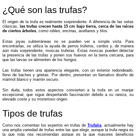
¿Qué son las trufas?
El origen de la trufa es realmente sorprendente. A diferencia de las setas
clásicas,
las trufas crecen hasta 15 cm bajo tierra, cerca de las raíces
de ciertos árboles
, como robles, encinas, avellanos y tilos.
Estas joyas subterráneas no se pueden ver a simple vista. Para
encontrarlas, se utiliza la ayuda de perros truferos, cerdos y, de manera
aún más sorprendente, moscas truferas. Estas moscas pueden detectar
la presencia de las trufas y ponen sus huevos en la tierra cercana, para
que las larvas se alimenten de los hongos.
Las trufas tienen una apariencia elegante, con un exterior redondeado,
lleno de baches y grietas. Por dentro, presentan un llamativo diseño de
mármol blanco y marrón oscuro.
Sin duda, todos estos aspectos convierten a la trufa en un manjar
excepcional, que sigue despertando fascinación debido a su rareza, su
elevado coste y su misterioso origen.
Tipos de trufas
Como nos comentan los expertos en trufas de
Trufalia
, actualmente hay
una amplia variedad de trufas entre las que elegir, aunque la trufa negra es
la que más nos recomiendan porque es la que mayores beneficios