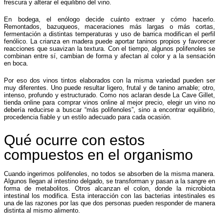
frescura y alterar el equilibrio del vino.
En bodega, el enólogo decide cuánto extraer y cómo hacerlo.
Remontados, bazuqueos, maceraciones más largas o más cortas,
fermentación a distintas temperaturas y uso de barrica modifican el perfil
fenólico. La crianza en madera puede aportar taninos propios y favorecer
reacciones que suavizan la textura. Con el tiempo, algunos polifenoles se
combinan entre sí, cambian de forma y afectan al color y a la sensación
en boca.
Por eso dos vinos tintos elaborados con la misma variedad pueden ser
muy diferentes. Uno puede resultar ligero, frutal y de tanino amable; otro,
intenso, profundo y estructurado. Como nos aclaran desde La Cave Gillet,
tienda online para comprar vinos online al mejor precio, elegir un vino no
debería reducirse a buscar “más polifenoles”, sino a encontrar equilibrio,
procedencia fiable y un estilo adecuado para cada ocasión.
Qué ocurre con estos
compuestos en el organismo
Cuando ingerimos polifenoles, no todos se absorben de la misma manera.
Algunos llegan al intestino delgado, se transforman y pasan a la sangre en
forma de metabolitos. Otros alcanzan el colon, donde la microbiota
intestinal los modifica. Esta interacción con las bacterias intestinales es
una de las razones por las que dos personas pueden responder de manera
distinta al mismo alimento.