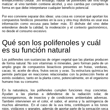
envejecimiento celular. Sin embargo, hablar de polifenoles del vino exige
matizar: el vino también contiene alcohol, y eso cambia por completo la
forma en que debe interpretarse cualquier beneficio potencial.
Por eso conviene separar dos ideas: una cosa es conocer qué aportan los
compuestos fenólicos presentes en la uva y otra muy distinta es usar esa
información como excusa para beber más. El disfrute del vino debe
entenderse desde la calidad, la moderación y el contexto gastronómico,
no desde el consumo excesivo.
Qué son los polifenoles y cuál
es su función natural
Los polifenoles son sustancias de origen vegetal que las plantas producen
de forma natural. No son vitaminas ni minerales, pero forman parte de un
amplio grupo de compuestos bioactivos presentes en frutas, verduras,
cacao, té, aceite de oliva, frutos secos y uvas. Su estructura química les
permite participar en reacciones relacionadas con la protección frente al
estrés oxidativo, tanto en la planta como, potencialmente, en el organismo
humano tras su consumo.
En la naturaleza, los polifenoles cumplen funciones muy concretas.
Ayudan a las plantas a defenderse de la radiación solar, de
microorganismos, de insectos y de condiciones ambientales adversas.
También intervienen en el color, el sabor, el aroma y la astringencia de
muchos alimentos. En el caso de la uva tinta, contribuyen a los tonos
rojos, violáceos y granates, además de aportar parte de la sensación seca