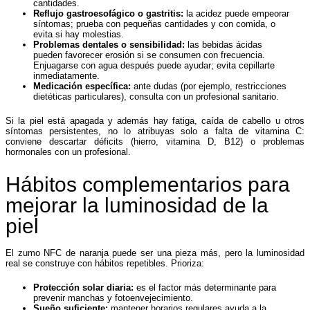
cantidades.
Reflujo gastroesofágico o gastritis:
la acidez puede empeorar
síntomas; prueba con pequeñas cantidades y con comida, o
evita si hay molestias.
Problemas dentales o sensibilidad:
las bebidas ácidas
pueden favorecer erosión si se consumen con frecuencia.
Enjuagarse con agua después puede ayudar; evita cepillarte
inmediatamente.
Medicación específica:
ante dudas (por ejemplo, restricciones
dietéticas particulares), consulta con un profesional sanitario.
Si la piel está apagada y además hay fatiga, caída de cabello u otros
síntomas persistentes, no lo atribuyas solo a falta de vitamina C:
conviene descartar déficits (hierro, vitamina D, B12) o problemas
hormonales con un profesional.
Hábitos complementarios para
mejorar la luminosidad de la
piel
El zumo NFC de naranja puede ser una pieza más, pero la luminosidad
real se construye con hábitos repetibles. Prioriza:
Protección solar diaria:
es el factor más determinante para
prevenir manchas y fotoenvejecimiento.
Sueño suficiente:
mantener horarios regulares ayuda a la