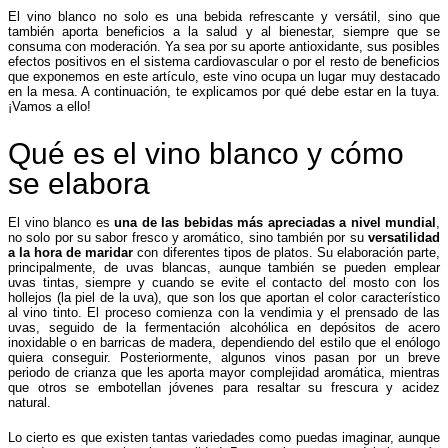
El vino blanco no solo es una bebida refrescante y versátil, sino que
también aporta beneficios a la salud y al bienestar, siempre que se
consuma con moderación. Ya sea por su aporte antioxidante, sus posibles
efectos positivos en el sistema cardiovascular o por el resto de beneficios
que exponemos en este artículo, este vino ocupa un lugar muy destacado
en la mesa. A continuación, te explicamos por qué debe estar en la tuya.
¡Vamos a ello!
Qué es el vino blanco y cómo
se elabora
El vino blanco es
una de las bebidas más apreciadas a nivel mundial
,
no solo por su sabor fresco y aromático, sino también por su
versatilidad
a la hora de maridar
con diferentes tipos de platos. Su elaboración parte,
principalmente, de uvas blancas, aunque también se pueden emplear
uvas tintas, siempre y cuando se evite el contacto del mosto con los
hollejos (la piel de la uva), que son los que aportan el color característico
al vino tinto. El proceso comienza con la vendimia y el prensado de las
uvas, seguido de la fermentación alcohólica en depósitos de acero
inoxidable o en barricas de madera, dependiendo del estilo que el enólogo
quiera conseguir. Posteriormente, algunos vinos pasan por un breve
periodo de crianza que les aporta mayor complejidad aromática, mientras
que otros se embotellan jóvenes para resaltar su frescura y acidez
natural.
Lo cierto es que existen tantas variedades como puedas imaginar, aunque