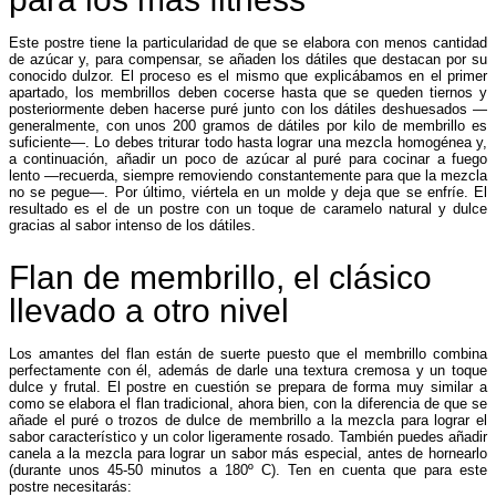
Este postre tiene la particularidad de que se elabora con menos cantidad
de azúcar y, para compensar, se añaden los dátiles que destacan por su
conocido dulzor. El proceso es el mismo que explicábamos en el primer
apartado, los membrillos deben cocerse hasta que se queden tiernos y
posteriormente deben hacerse puré junto con los dátiles deshuesados —
generalmente, con unos 200 gramos de dátiles por kilo de membrillo es
suficiente—. Lo debes triturar todo hasta lograr una mezcla homogénea y,
a continuación, añadir un poco de azúcar al puré para cocinar a fuego
lento —recuerda, siempre removiendo constantemente para que la mezcla
no se pegue—. Por último, viértela en un molde y deja que se enfríe. El
resultado es el de un postre con un toque de caramelo natural y dulce
gracias al sabor intenso de los dátiles.
Flan de membrillo, el clásico
llevado a otro nivel
Los amantes del flan están de suerte puesto que el membrillo combina
perfectamente con él, además de darle una textura cremosa y un toque
dulce y frutal. El postre en cuestión se prepara de forma muy similar a
como se elabora el flan tradicional, ahora bien, con la diferencia de que se
añade el puré o trozos de dulce de membrillo a la mezcla para lograr el
sabor característico y un color ligeramente rosado. También puedes añadir
canela a la mezcla para lograr un sabor más especial, antes de hornearlo
(durante unos 45-50 minutos a 180º C). Ten en cuenta que para este
postre necesitarás: