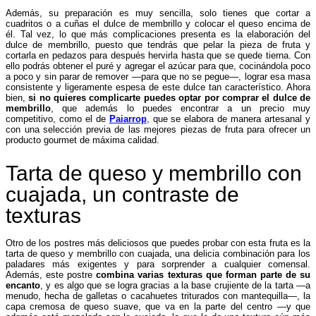
Además, su preparación es muy sencilla, solo tienes que cortar a
cuadritos o a cuñas el dulce de membrillo y colocar el queso encima de
él. Tal vez, lo que más complicaciones presenta es la elaboración del
dulce de membrillo, puesto que tendrás que pelar la pieza de fruta y
cortarla en pedazos para después hervirla hasta que se quede tierna. Con
ello podrás obtener el puré y agregar el azúcar para que, cocinándola poco
a poco y sin parar de remover —para que no se pegue—, lograr esa masa
consistente y ligeramente espesa de este dulce tan característico. Ahora
bien,
si no quieres complicarte puedes optar por comprar el dulce de
membrillo
, que además lo puedes encontrar a un precio muy
competitivo, como el de
Paiarrop
, que se elabora de manera artesanal y
con una selección previa de las mejores piezas de fruta para ofrecer un
producto gourmet de máxima calidad.
Tarta de queso y membrillo con
cuajada, un contraste de
texturas
Otro de los postres más deliciosos que puedes probar con esta fruta es la
tarta de queso y membrillo con cuajada, una delicia combinación para los
paladares más exigentes y para sorprender a cualquier comensal.
Además, este postre
combina varias texturas que forman parte de su
encanto
, y es algo que se logra gracias a la base crujiente de la tarta —a
menudo, hecha de galletas o cacahuetes triturados con mantequilla—, la
capa cremosa de queso suave, que va en la parte del centro —y que