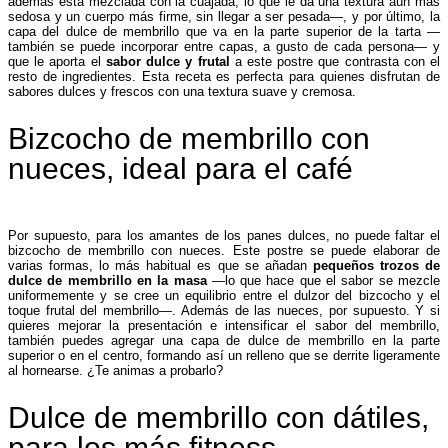
además está mezclada con la cuajada, lo que le da una textura aún más
sedosa y un cuerpo más firme, sin llegar a ser pesada—, y por último, la
capa del dulce de membrillo que va en la parte superior de la tarta —
también se puede incorporar entre capas, a gusto de cada persona— y
que le aporta el
sabor dulce y frutal
a este postre que contrasta con el
resto de ingredientes. Esta receta es perfecta para quienes disfrutan de
sabores dulces y frescos con una textura suave y cremosa.
Bizcocho de membrillo con
nueces, ideal para el café
Por supuesto, para los amantes de los panes dulces, no puede faltar el
bizcocho de membrillo con nueces. Este postre se puede elaborar de
varias formas, lo más habitual es que se añadan
pequeños trozos de
dulce de membrillo en la masa
—lo que hace que el sabor se mezcle
uniformemente y se cree un equilibrio entre el dulzor del bizcocho y el
toque frutal del membrillo—. Además de las nueces, por supuesto. Y si
quieres mejorar la presentación e intensificar el sabor del membrillo,
también puedes agregar una capa de dulce de membrillo en la parte
superior o en el centro, formando así un relleno que se derrite ligeramente
al hornearse. ¿Te animas a probarlo?
Dulce de membrillo con dátiles,
para los más fitness