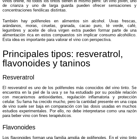
vinos online, no todos los tintos tienen el mismo perfil: un vino joven, uno
de crianza y uno de larga guarda pueden ofrecer sensaciones y
concentraciones fenólicas distintas.
También hay polifenoles en alimentos sin alcohol. Uvas frescas,
arándanos, moras, ciruelas, granada, cacao puro, té verde, café,
legumbres y aceite de oliva virgen extra pueden formar parte de una
alimentación rica en estos compuestos sin implicar consumo alcohólico.
Esta idea es importante para valorar el vino con perspectiva.
Principales tipos: resveratrol,
flavonoides y taninos
Resveratrol
El resveratrol es uno de los polifenoles más conocidos del vino tinto. Se
encuentra en la piel de la uva y se ha estudiado por su posible relación
con mecanismos antioxidantes, regulación inflamatoria y protección
celular. Su fama ha crecido mucho, pero la cantidad presente en una copa
de vino suele ser baja en comparación con las dosis usadas en muchos
estudios experimentales. Por ello, no debe interpretarse como una razón
para beber vino con fines terapéuticos.
Flavonoides
Los flavonoides forman una familia amplia de polifenoles. En el vino tinto