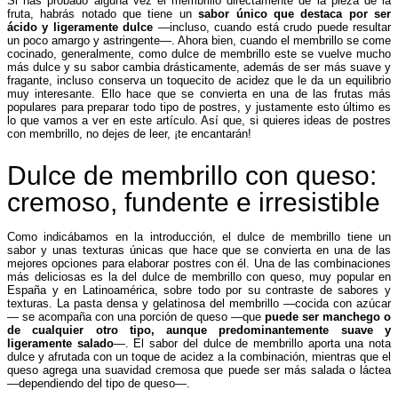
Si has probado alguna vez el membrillo directamente de la pieza de la
fruta, habrás notado que tiene un
sabor único que destaca por ser
ácido y ligeramente dulce
—incluso, cuando está crudo puede resultar
un poco amargo y astringente—. Ahora bien, cuando el membrillo se come
cocinado, generalmente, como dulce de membrillo este se vuelve mucho
más dulce y su sabor cambia drásticamente, además de ser más suave y
fragante, incluso conserva un toquecito de acidez que le da un equilibrio
muy interesante. Ello hace que se convierta en una de las frutas más
populares para preparar todo tipo de postres, y justamente esto último es
lo que vamos a ver en este artículo. Así que, si quieres ideas de postres
con membrillo, no dejes de leer, ¡te encantarán!
Dulce de membrillo con queso:
cremoso, fundente e irresistible
Como indicábamos en la introducción, el dulce de membrillo tiene un
sabor y unas texturas únicas que hace que se convierta en una de las
mejores opciones para elaborar postres con él. Una de las combinaciones
más deliciosas es la del dulce de membrillo con queso, muy popular en
España y en Latinoamérica, sobre todo por su contraste de sabores y
texturas. La pasta densa y gelatinosa del membrillo —cocida con azúcar
— se acompaña con una porción de queso —que
puede ser manchego o
de cualquier otro tipo, aunque predominantemente suave y
ligeramente salado
—. El sabor del dulce de membrillo aporta una nota
dulce y afrutada con un toque de acidez a la combinación, mientras que el
queso agrega una suavidad cremosa que puede ser más salada o láctea
—dependiendo del tipo de queso—.