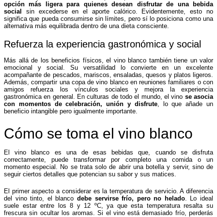
opción más ligera para quienes desean disfrutar de una bebida
social
sin excederse en el aporte calórico. Evidentemente, esto no
significa que pueda consumirse sin límites, pero sí lo posiciona como una
alternativa más equilibrada dentro de una dieta consciente.
Refuerza la experiencia gastronómica y social
Más allá de los beneficios físicos, el vino blanco también tiene un valor
emocional y social. Su versatilidad lo convierte en un excelente
acompañante de pescados, mariscos, ensaladas, quesos y platos ligeros.
Además, compartir una copa de vino blanco en reuniones familiares o con
amigos refuerza los vínculos sociales y mejora la experiencia
gastronómica en general. En culturas de todo el mundo, el vino
se asocia
con momentos de celebración, unión y disfrute
, lo que añade un
beneficio intangible pero igualmente importante.
Cómo se toma el vino blanco
El vino blanco es una de esas bebidas que, cuando se disfruta
correctamente, puede transformar por completo una comida o un
momento especial. No se trata solo de abrir una botella y servir, sino de
seguir ciertos detalles que potencian su sabor y sus matices.
El primer aspecto a considerar es la temperatura de servicio. A diferencia
del vino tinto, el blanco
debe servirse frío, pero no helado
. Lo ideal
suele estar entre los 8 y 12 ºC, ya que esta temperatura resalta su
frescura sin ocultar los aromas. Si el vino está demasiado frío, perderás