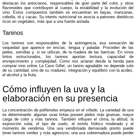
destacan los antocianos, responsables de gran parte del color, y otros
flavonoides que contribuyen al cuerpo, la estabilidad y la evolución del
vino. Estos compuestos también se encuentran en bayas, manzanas,
cebolla, té y cacao. Su interés nutricional se asocia a patrones dietéticos
ricos en vegetales, más que a una fuente aislada.
Taninos
Los taninos son responsables de la astringencia, esa sensación de
sequedad que aparece en encías, lengua y paladar. Proceden de las
pieles, semillas y, si se utilizan, de la madera de las barricas. En vinos
tintos estructurados, los taninos aportan textura, capacidad de
envejecimiento y complejidad. Como nos aclaran desde la tienda para
comprar vino online La Cave Gillet, un tanino agradable no depende solo
de su cantidad, sino de su madurez, integración y equilibrio con la acidez,
el alcohol y la fruta.
Cómo influyen la uva y la
elaboración en su presencia
La concentración de polifenoles empieza en el viñedo. La variedad de uva
es determinante: algunas uvas tintas poseen pieles más gruesas, mayor
carga de color y más taninos. También influyen el clima, la altitud, la
exposición solar, el tipo de suelo, el estrés hídrico moderado y el
momento de vendimia. Una uva vendimiada demasiado pronto puede
tener taninos verdes y más agresivos; una uva sobremadura puede perder