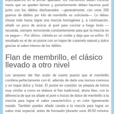
hasta que se queden tiernos y posteriormente deben hacerse puré
junto con los dátiles deshuesados —generalmente, con unos 200
gramos de dátiles por kilo de membrillo es suficiente—. Lo debes
triturar todo hasta lograr una mezcla homogénea y, a continuación,
añadir un poco de azúcar al puré para cocinar a fuego lento —
recuerda, siempre removiendo constantemente para que la mezcla no
se pegue—. Por último, viértela en un molde y deja que se enfríe. El
resultado es el de un postre con un toque de caramelo natural y dulce
gracias al sabor intenso de los dátiles.
Flan de membrillo, el clásico
llevado a otro nivel
Los amantes del flan están de suerte puesto que el membrillo
combina perfectamente con él, además de darle una textura cremosa
y un toque dulce y frutal. El postre en cuestión se prepara de forma
muy similar a como se elabora el flan tradicional, ahora bien, con la
diferencia de que se añade el puré o trozos de dulce de membrillo a la
mezcla para lograr el sabor característico y un color ligeramente
rosado. También puedes añadir canela a la mezcla para lograr un
sabor más especial, antes de hornearlo (durante unos 45-50 minutos