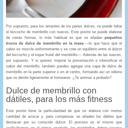
Por supuesto, para los amantes de los panes dulces, no puede faltar
el bizcocho de membrillo con nueces. Este postre se puede elaborar
de varias formas, lo más habitual es que se añadan
pequeños
trozos de dulce de membrillo en la masa
—lo que hace que el
sabor se mezcle uniformemente y se cree un equilibrio entre el dulzor
del bizcocho y el toque frutal del membrillo—. Además de las nueces,
por supuesto. Y si quieres mejorar la presentación e intensificar el
sabor del membrillo, también puedes agregar una capa de dulce de
membrillo en la parte superior o en el centro, formando así un relleno
que se derrite ligeramente al hornearse. ¿Te animas a probarlo?
Dulce de membrillo con
dátiles, para los más fitness
Este postre tiene la particularidad de que se elabora con menos
cantidad de azúcar y, para compensar, se añaden los dátiles que
destacan por su conocido dulzor. El proceso es el mismo que
explicábamos en el primer apartado, los membrillos deben cocerse