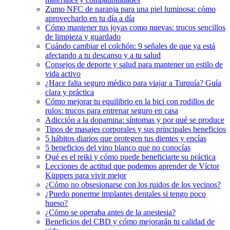
Zumo NFC de naranja para una piel luminosa: cómo
aprovecharlo en tu día a día
Cómo mantener tus joyas como nuevas: trucos sencillos
de limpieza y guardado
Cuándo cambiar el colchón: 9 señales de que ya está
afectando a tu descanso y a tu salud
Consejos de deporte y salud para mantener un estilo de
vida activo
¿Hace falta seguro médico para viajar a Turquía? Guía
clara y práctica
Cómo mejorar tu equilibrio en la bici con rodillos de
rulos: trucos para entrenar seguro en casa
Adicción a la dopamina: síntomas y por qué se produce
Tipos de masajes corporales y sus principales beneficios
5 hábitos diarios que protegen tus dientes y encías
5 beneficios del vino blanco que no conocías
Qué es el reiki y cómo puede beneficiarte su práctica
Lecciones de actitud que podemos aprender de Víctor
Küppers para vivir mejor
¿Cómo no obsesionarse con los ruidos de los vecinos?
¿Puedo ponerme implantes dentales si tengo poco
hueso?
¿Cómo se operaba antes de la anestesia?
Beneficios del CBD y cómo mejorarán tu calidad de