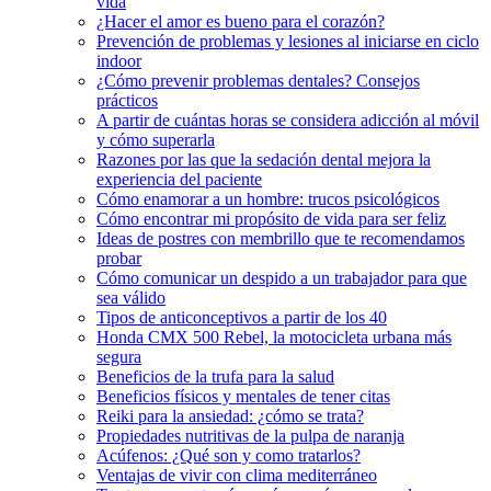
vida
¿Hacer el amor es bueno para el corazón?
Prevención de problemas y lesiones al iniciarse en ciclo
indoor
¿Cómo prevenir problemas dentales? Consejos
prácticos
A partir de cuántas horas se considera adicción al móvil
y cómo superarla
Razones por las que la sedación dental mejora la
experiencia del paciente
Cómo enamorar a un hombre: trucos psicológicos
Cómo encontrar mi propósito de vida para ser feliz
Ideas de postres con membrillo que te recomendamos
probar
Cómo comunicar un despido a un trabajador para que
sea válido
Tipos de anticonceptivos a partir de los 40
Honda CMX 500 Rebel, la motocicleta urbana más
segura
Beneficios de la trufa para la salud
Beneficios físicos y mentales de tener citas
Reiki para la ansiedad: ¿cómo se trata?
Propiedades nutritivas de la pulpa de naranja
Acúfenos: ¿Qué son y como tratarlos?
Ventajas de vivir con clima mediterráneo