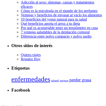
Adicción al sexo: síntomas, causas y tratamientos
eficaces
Cómo es la psicología en el mundo de los perfumes
Ventajas y beneficios de envasar al vacío los alimentos
10 beneficios del yogur natural para tu salud
Qué beneficios aporta el arroz a tu dieta
Por qué es aconsejable tener un tensiómetro en casa
7 ventajas saludables de la depilación corporal
Diferencia entre polvo compacto y polvo suelto
Otros sitios de interés
Quiero.viajes
Regalos Hoy
Etiquetas
enfermedades
perder grasa
infantil
mujeres
Facebook