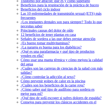
Trastorno por atracón: qué es y cómo superarlo
Beneficios para la respiración de la práctica de buceo
Beneficios del ciclo indoor
Las 10 enfermedades de transmisión sexual (ETS) más
frecuentes
¿Los implantes dentales son para siempre? Todo lo que
necesitas saber
Principales causas del dolor de oído
12 beneficios de tener plantas en casa
Señales de sordera a las que debes prestar atención
¿Es bueno tomar multivitaminas?
¿La naranja es buena para los diabéticos?
¿Qué es una parafarmacia y qué tipo de productos
venden en ella?
Cómo usar una manta térmica y cómo mejora la calidad
del agua
¿Cuáles son las carreras de ciencias de la salud con más
salidas?
¿Cómo controlar la adicción al sexo?
Cómo prevenir golpes de calor en la piscina
¿Cuáles son los beneficios de la carne roja?
¿Cómo saber qué tipo de audífono para sordera es
mejor para mí?
¿Qué tipo de sofá escoger si sufres dolores de espalda?
Consejos para prevenir los clásicos accidentes en el