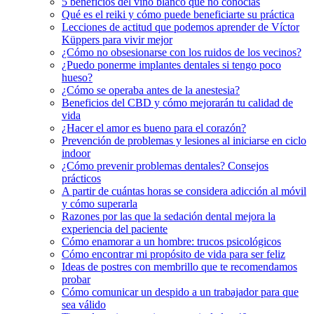
5 beneficios del vino blanco que no conocías
Qué es el reiki y cómo puede beneficiarte su práctica
Lecciones de actitud que podemos aprender de Víctor
Küppers para vivir mejor
¿Cómo no obsesionarse con los ruidos de los vecinos?
¿Puedo ponerme implantes dentales si tengo poco
hueso?
¿Cómo se operaba antes de la anestesia?
Beneficios del CBD y cómo mejorarán tu calidad de
vida
¿Hacer el amor es bueno para el corazón?
Prevención de problemas y lesiones al iniciarse en ciclo
indoor
¿Cómo prevenir problemas dentales? Consejos
prácticos
A partir de cuántas horas se considera adicción al móvil
y cómo superarla
Razones por las que la sedación dental mejora la
experiencia del paciente
Cómo enamorar a un hombre: trucos psicológicos
Cómo encontrar mi propósito de vida para ser feliz
Ideas de postres con membrillo que te recomendamos
probar
Cómo comunicar un despido a un trabajador para que
sea válido