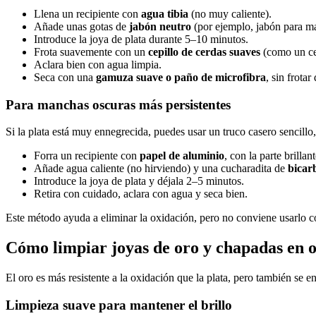
Llena un recipiente con
agua tibia
(no muy caliente).
Añade unas gotas de
jabón neutro
(por ejemplo, jabón para ma
Introduce la joya de plata durante 5–10 minutos.
Frota suavemente con un
cepillo de cerdas suaves
(como un cep
Aclara bien con agua limpia.
Seca con una
gamuza suave o paño de microfibra
, sin frota
Para manchas oscuras más persistentes
Si la plata está muy ennegrecida, puedes usar un truco casero sencillo
Forra un recipiente con
papel de aluminio
, con la parte brillan
Añade agua caliente (no hirviendo) y una cucharadita de
bicar
Introduce la joya de plata y déjala 2–5 minutos.
Retira con cuidado, aclara con agua y seca bien.
Este método ayuda a eliminar la oxidación, pero no conviene usarlo co
Cómo limpiar joyas de oro y chapadas en 
El oro es más resistente a la oxidación que la plata, pero también se 
Limpieza suave para mantener el brillo