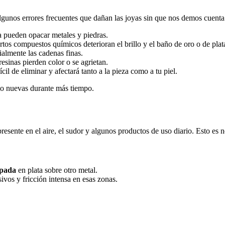
algunos errores frecuentes que dañan las joyas sin que nos demos cuenta
gua pueden opacar metales y piedras.
iertos compuestos químicos deterioran el brillo y el baño de oro o de plat
cialmente las cadenas finas.
resinas pierden color o se agrietan.
il de eliminar y afectará tanto a la pieza como a tu piel.
omo nuevas durante más tiempo.
presente en el aire, el sudor y algunos productos de uso diario. Esto es 
pada
en plata sobre otro metal.
sivos y fricción intensa en esas zonas.