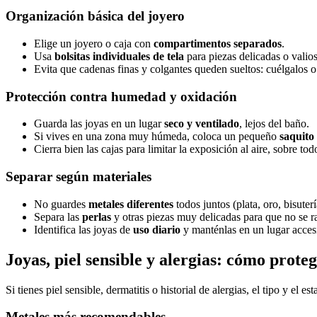
Organización básica del joyero
Elige un joyero o caja con
compartimentos separados
.
Usa
bolsitas individuales de tela
para piezas delicadas o valios
Evita que cadenas finas y colgantes queden sueltos: cuélgalos o
Protección contra humedad y oxidación
Guarda las joyas en un lugar
seco y ventilado
, lejos del baño.
Si vives en una zona muy húmeda, coloca un pequeño
saquito
Cierra bien las cajas para limitar la exposición al aire, sobre tod
Separar según materiales
No guardes
metales diferentes
todos juntos (plata, oro, bisuterí
Separa las
perlas
y otras piezas muy delicadas para que no se r
Identifica las joyas de
uso diario
y manténlas en un lugar accesi
Joyas, piel sensible y alergias: cómo prote
Si tienes piel sensible, dermatitis o historial de alergias, el tipo y el e
Metales más recomendables