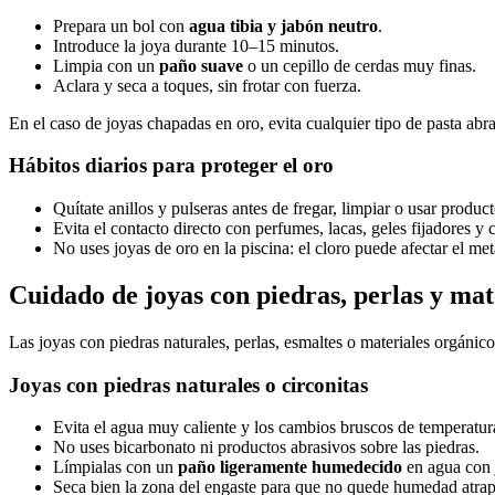
Prepara un bol con
agua tibia y jabón neutro
.
Introduce la joya durante 10–15 minutos.
Limpia con un
paño suave
o un cepillo de cerdas muy finas.
Aclara y seca a toques, sin frotar con fuerza.
En el caso de joyas chapadas en oro, evita cualquier tipo de pasta abra
Hábitos diarios para proteger el oro
Quítate anillos y pulseras antes de fregar, limpiar o usar produc
Evita el contacto directo con perfumes, lacas, geles fijadores y 
No uses joyas de oro en la piscina: el cloro puede afectar el meta
Cuidado de joyas con piedras, perlas y mat
Las joyas con piedras naturales, perlas, esmaltes o materiales orgán
Joyas con piedras naturales o circonitas
Evita el agua muy caliente y los cambios bruscos de temperatur
No uses bicarbonato ni productos abrasivos sobre las piedras.
Límpialas con un
paño ligeramente humedecido
en agua con 
Seca bien la zona del engaste para que no quede humedad atra