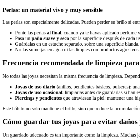
Perlas: un material vivo y muy sensible
Las perlas son especialmente delicadas. Pueden perder su brillo si en
Ponte las perlas
al final
, cuando ya te hayas aplicado perfume y
Pasa un
paño suave y seco
por la superficie después de cada u
Guárdalas en un estuche separado, sobre una superficie blanda.
No las sumerjas en agua ni las limpies con productos agresivos.
Frecuencia recomendada de limpieza para 
No todas las joyas necesitan la misma frecuencia de limpieza. Depende
Joyas de uso diario
(anillos, pendientes básicos, pulseras): u
Joyas de uso ocasional
: limpiarlas antes de guardarlas si han
Piercings y pendientes
que atraviesan la piel: mantener una hig
Este hábito no solo mantiene el brillo, sino que reduce la acumulación 
Cómo guardar tus joyas para evitar daños 
Un guardado adecuado es tan importante como la limpieza. Muchas joya