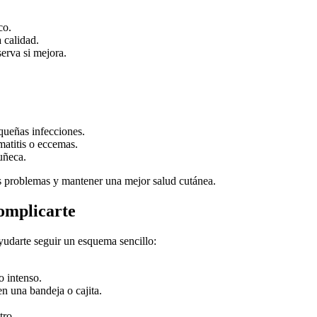
co.
 calidad.
serva si mejora.
queñas infecciones.
matitis o eccemas.
uñeca.
os problemas y mantener una mejor salud cutánea.
complicarte
ayudarte seguir un esquema sencillo:
o intenso.
en una bandeja o cajita.
tro.