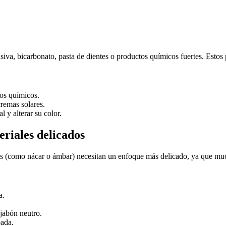
siva, bicarbonato, pasta de dientes o productos químicos fuertes. Estos p
tos químicos.
cremas solares.
l y alterar su color.
eriales delicados
icos (como nácar o ámbar) necesitan un enfoque más delicado, ya que m
a.
jabón neutro.
pada.