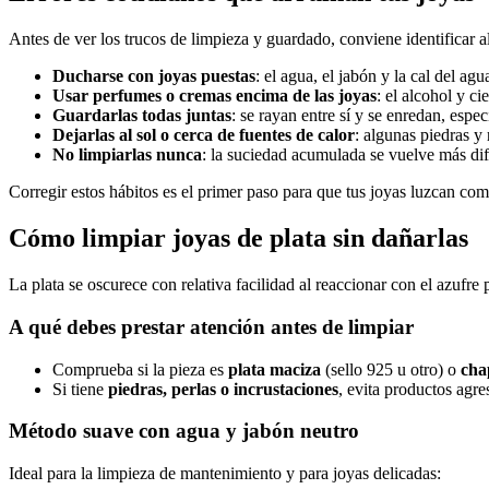
Antes de ver los trucos de limpieza y guardado, conviene identificar 
Ducharse con joyas puestas
: el agua, el jabón y la cal del a
Usar perfumes o cremas encima de las joyas
: el alcohol y c
Guardarlas todas juntas
: se rayan entre sí y se enredan, espe
Dejarlas al sol o cerca de fuentes de calor
: algunas piedras y 
No limpiarlas nunca
: la suciedad acumulada se vuelve más difíc
Corregir estos hábitos es el primer paso para que tus joyas luzcan c
Cómo limpiar joyas de plata sin dañarlas
La plata se oscurece con relativa facilidad al reaccionar con el azufre 
A qué debes prestar atención antes de limpiar
Comprueba si la pieza es
plata maciza
(sello 925 u otro) o
cha
Si tiene
piedras, perlas o incrustaciones
, evita productos agre
Método suave con agua y jabón neutro
Ideal para la limpieza de mantenimiento y para joyas delicadas: