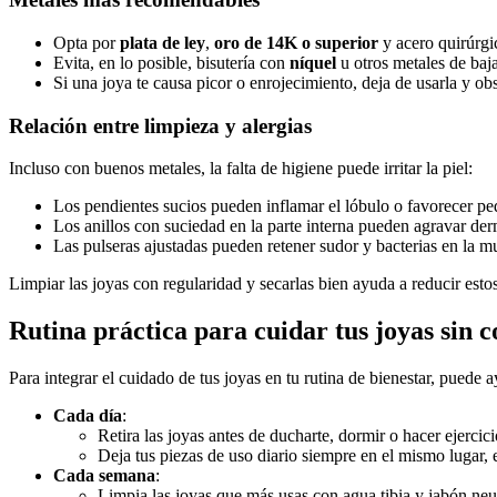
Opta por
plata de ley
,
oro de 14K o superior
y acero quirúrgi
Evita, en lo posible, bisutería con
níquel
u otros metales de baja
Si una joya te causa picor o enrojecimiento, deja de usarla y ob
Relación entre limpieza y alergias
Incluso con buenos metales, la falta de higiene puede irritar la piel:
Los pendientes sucios pueden inflamar el lóbulo o favorecer pe
Los anillos con suciedad en la parte interna pueden agravar der
Las pulseras ajustadas pueden retener sudor y bacterias en la m
Limpiar las joyas con regularidad y secarlas bien ayuda a reducir est
Rutina práctica para cuidar tus joyas sin 
Para integrar el cuidado de tus joyas en tu rutina de bienestar, puede 
Cada día
:
Retira las joyas antes de ducharte, dormir o hacer ejercici
Deja tus piezas de uso diario siempre en el mismo lugar, 
Cada semana
:
Limpia las joyas que más usas con agua tibia y jabón neu