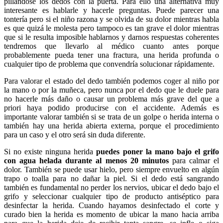
pillándose los dedos con la puerta. Para ello una alternativa muy
interesante es hablarle y hacerle preguntas. Puede parecer una
tontería pero si el niño razona y se olvida de su dolor mientras habla
es que quizá le molesta pero tampoco es tan grave el dolor mientras
que si le resulta imposible hablarnos y darnos respuestas coherentes
tendremos que llevarlo al médico cuanto antes porque
probablemente pueda tener una fractura, una herida profunda o
cualquier tipo de problema que convendría solucionar rápidamente.
Para valorar el estado del dedo también podemos coger al niño por
la mano o por la muñeca, pero nunca por el dedo que le duele para
no hacerle más daño o causar un problema más grave del que a
priori haya podido producirse con el accidente. Además es
importante valorar también si se trata de un golpe o herida interna o
también hay una herida abierta externa, porque el procedimiento
para un caso y el otro será sin duda diferente.
Si no existe ninguna herida
puedes poner la mano bajo el grifo
con agua helada durante al menos 20 minutos
para calmar el
dolor. También se puede usar hielo, pero siempre envuelto en algún
trapo o toalla para no dañar la piel. Si el dedo está sangrando
también es fundamental no perder los nervios, ubicar el dedo bajo el
grifo y seleccionar cualquier tipo de producto antiséptico para
desinfectar la herida. Cuando hayamos desinfectado el corte y
curado bien la herida es momento de ubicar la mano hacia arriba