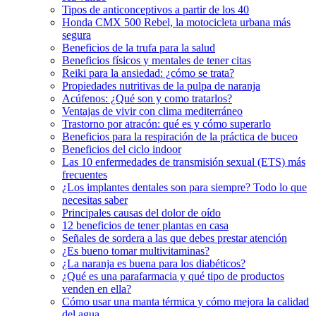
Tipos de anticonceptivos a partir de los 40
Honda CMX 500 Rebel, la motocicleta urbana más
segura
Beneficios de la trufa para la salud
Beneficios físicos y mentales de tener citas
Reiki para la ansiedad: ¿cómo se trata?
Propiedades nutritivas de la pulpa de naranja
Acúfenos: ¿Qué son y como tratarlos?
Ventajas de vivir con clima mediterráneo
Trastorno por atracón: qué es y cómo superarlo
Beneficios para la respiración de la práctica de buceo
Beneficios del ciclo indoor
Las 10 enfermedades de transmisión sexual (ETS) más
frecuentes
¿Los implantes dentales son para siempre? Todo lo que
necesitas saber
Principales causas del dolor de oído
12 beneficios de tener plantas en casa
Señales de sordera a las que debes prestar atención
¿Es bueno tomar multivitaminas?
¿La naranja es buena para los diabéticos?
¿Qué es una parafarmacia y qué tipo de productos
venden en ella?
Cómo usar una manta térmica y cómo mejora la calidad
del agua