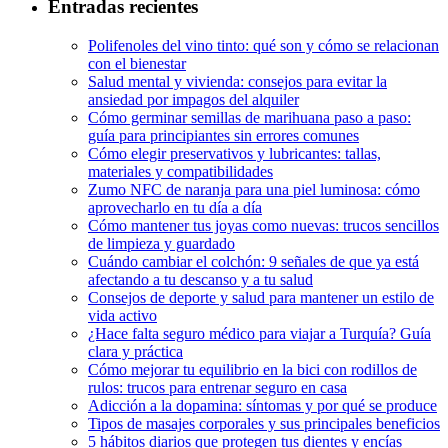
Entradas recientes
Polifenoles del vino tinto: qué son y cómo se relacionan
con el bienestar
Salud mental y vivienda: consejos para evitar la
ansiedad por impagos del alquiler
Cómo germinar semillas de marihuana paso a paso:
guía para principiantes sin errores comunes
Cómo elegir preservativos y lubricantes: tallas,
materiales y compatibilidades
Zumo NFC de naranja para una piel luminosa: cómo
aprovecharlo en tu día a día
Cómo mantener tus joyas como nuevas: trucos sencillos
de limpieza y guardado
Cuándo cambiar el colchón: 9 señales de que ya está
afectando a tu descanso y a tu salud
Consejos de deporte y salud para mantener un estilo de
vida activo
¿Hace falta seguro médico para viajar a Turquía? Guía
clara y práctica
Cómo mejorar tu equilibrio en la bici con rodillos de
rulos: trucos para entrenar seguro en casa
Adicción a la dopamina: síntomas y por qué se produce
Tipos de masajes corporales y sus principales beneficios
5 hábitos diarios que protegen tus dientes y encías