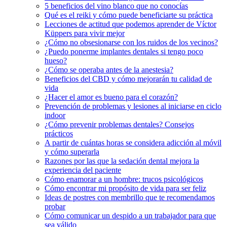
5 beneficios del vino blanco que no conocías
Qué es el reiki y cómo puede beneficiarte su práctica
Lecciones de actitud que podemos aprender de Víctor
Küppers para vivir mejor
¿Cómo no obsesionarse con los ruidos de los vecinos?
¿Puedo ponerme implantes dentales si tengo poco
hueso?
¿Cómo se operaba antes de la anestesia?
Beneficios del CBD y cómo mejorarán tu calidad de
vida
¿Hacer el amor es bueno para el corazón?
Prevención de problemas y lesiones al iniciarse en ciclo
indoor
¿Cómo prevenir problemas dentales? Consejos
prácticos
A partir de cuántas horas se considera adicción al móvil
y cómo superarla
Razones por las que la sedación dental mejora la
experiencia del paciente
Cómo enamorar a un hombre: trucos psicológicos
Cómo encontrar mi propósito de vida para ser feliz
Ideas de postres con membrillo que te recomendamos
probar
Cómo comunicar un despido a un trabajador para que
sea válido